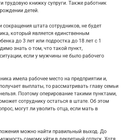
ти трудовую книжку супруги. Также работник
рождении детей.
 сокращения штата сотрудников, не будет
ика, который является единственным
енка до 3 лет или подростка до 18 лет с 1
имо знать о том, что такой пункт,
 ситуации, если у мужчины не было рабочего
дника имела рабочее место на предприятии и,
 получает выплаты, то рассматривать главу семьи
нельзя. Поэтому оперирование такими пунктами,
оможет сотруднику остаться в штате. Об этом
прос, могут ли уволить отца, если мать в
оложения можно найти правильный выход. До
можность самому уйти в декретный отпуск. Хотя