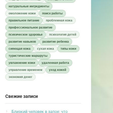
натуральные ингредиенты
омоложение кожи
поиск работы
правильное питание
проблемная кожа
профессиональное развитие
психическое здоровье
психология детей
развитие навыков
развитие ребенка
сияющая кожа
сухая кожа
типы кожи
туристические маршруты
увлажнение кожи
удаленная работа
управление временем
уход кожей
экономия денег
Свежие записи
Близкий человек в запое: что