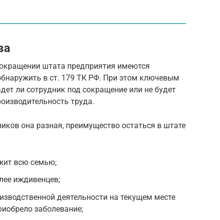
ва
сокращении штата предприятия имеются
бнаружить в ст. 179 ТК РФ. При этом ключевым
адет ли сотрудник под сокращение или не будет
роизводительность труда.
ников она разная, преимущество остаться в штате
жит всю семью;
лее иждивенцев;
роизводственной деятельности на текущем месте
риобрело заболевание;