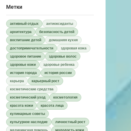
Метки
активный отдых
антиоксиданты
архитектура
безопасность детей
воспитание детей
домашняя кухня
достопримечательности
здоровая кожа
здоровое питание
здоровье волос
здоровье кожи
здоровье ребенка
история города
история россии
карьера
карьерный рост
косметические средства
косметический уход
косметология
красота кожи
красота лица
кулинарные советы
культурное наследие
личностный рост
медицинская помощь
молодость кожи