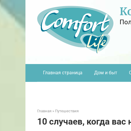
Перейти
К
к
контенту
Пол
Главная страница
Дом и быт
Главная
»
Путешествия
10 случаев, когда вас