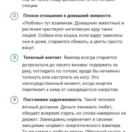
специи.
Плохое отношение к домашней живности
.
«Любовь» тут взаимная. Домашние животные и
растения чувствуют негативную ауру таких
людей. Собака или кошка, если вдруг завелись
они в доме, стараются сбежать, а цветы просто
вянут.
Телесный контакт
. Вампир всегда старается
дотронуться до своего визави: подержать за
руку, погладить по голове, вроде бы нечаянно
толкнуть или наступить на ногу. Это
непосредственный момент, когда энергия
перетекает к нему от находящегося напротив.
Постоянная задолженность
. Такой человек
вечный должник. Деньги занимать любит,
обещает вовремя отдать, но слова намеренно не
держит. Заимодавец нервничает и своими
эмоциями «кормит» энергетического вампира.
То же самое с любым делом. Обещаний много, а