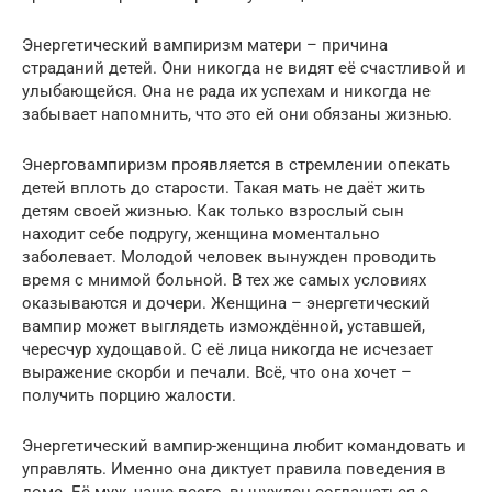
Энергетический вампиризм матери – причина
страданий детей. Они никогда не видят её счастливой и
улыбающейся. Она не рада их успехам и никогда не
забывает напомнить, что это ей они обязаны жизнью.
Энерговампиризм проявляется в стремлении опекать
детей вплоть до старости. Такая мать не даёт жить
детям своей жизнью. Как только взрослый сын
находит себе подругу, женщина моментально
заболевает. Молодой человек вынужден проводить
время с мнимой больной. В тех же самых условиях
оказываются и дочери. Женщина – энергетический
вампир может выглядеть измождённой, уставшей,
чересчур худощавой. С её лица никогда не исчезает
выражение скорби и печали. Всё, что она хочет –
получить порцию жалости.
Энергетический вампир-женщина любит командовать и
управлять. Именно она диктует правила поведения в
доме. Её муж, чаще всего, вынужден соглашаться с