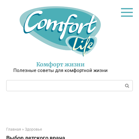
Перейти
к
контенту
Комфорт жизни
Полезные советы для комфортной жизни
Поиск:
Главная
»
Здоровье
Выбор детского врача