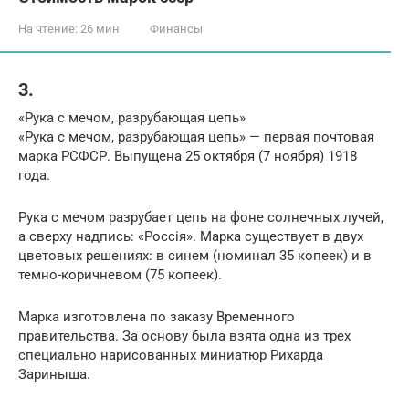
На чтение:
26 мин
Финансы
3.
«Рука с мечом, разрубающая цепь»
«Рука с мечом, разрубающая цепь» — первая почтовая
марка РСФСР. Выпущена 25 октября (7 ноября) 1918
года.
Рука с мечом разрубает цепь на фоне солнечных лучей,
а сверху надпись: «Россія». Марка существует в двух
цветовых решениях: в синем (номинал 35 копеек) и в
темно-коричневом (75 копеек).
Марка изготовлена по заказу Временного
правительства. За основу была взята одна из трех
специально нарисованных миниатюр Рихарда
Зариныша.