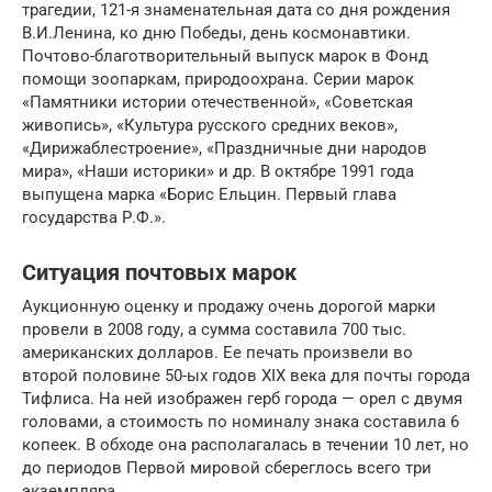
трагедии, 121-я знаменательная дата со дня рождения
В.И.Ленина, ко дню Победы, день космонавтики.
Почтово-благотворительный выпуск марок в Фонд
помощи зоопаркам, природоохрана. Серии марок
«Памятники истории отечественной», «Советская
живопись», «Культура русского средних веков»,
«Дирижаблестроение», «Праздничные дни народов
мира», «Наши историки» и др. В октябре 1991 года
выпущена марка «Борис Ельцин. Первый глава
государства Р.Ф.».
Ситуация почтовых марок
Аукционную оценку и продажу очень дорогой марки
провели в 2008 году, а сумма составила 700 тыс.
американских долларов. Ее печать произвели во
второй половине 50-ых годов XIX века для почты города
Тифлиса. На ней изображен герб города — орел с двумя
головами, а стоимость по номиналу знака составила 6
копеек. В обходе она располагалась в течении 10 лет, но
до периодов Первой мировой сбереглось всего три
экземпляра.