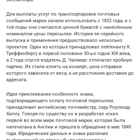
Для выплаты услуг по транспортировке почтовых
сообщений марки начали использовать с 1832 года, и с
той поры они считаются ценной бумагой с нанесённым
номиналом цены пересылки. Истории ее серийного
выпуска и применения предшествовало несколько
проектов. Один из которых принадлежал лейтенанту К.
Треффенбергу в первой половине 30-ых годов XIX века,
а 2 года спустя издатель Д. Чалмерс отпечатал пробную
партию. Их стали клеить на конверт, цена отправки
которого зависела от веса, а не расстояния доставки до
адресата.
Идея приклеивания особенного знака,
подтверждающего оплату почтовой пересылки,
принадлежит английскому почтмейстру, серу Роуленду
Хиллу. Говоря по существу он и разработал эскиз
первой во всем мире почтовой марки, которая была
напечатана в Англии и пришла в обращение в мае 1840
года. Юридические данные и знаки различия
выпускающей их страны были установлены