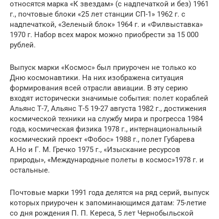
относятся марка «К звездам» (с надпечаткой и без) 1961
г., почтовые блоки «25 лет станции СП-1» 1962 г. с
надпечаткой, «Зеленый блок» 1964 г. и «Филвыставка»
1970 г. Набор всех марок можно приобрести за 15 000
рублей.
Выпуск марки «Космос» был приурочен не только ко
Дню космонавтики. На них изображена ситуация
формирования всей отрасли авиации. В эту серию
входят исторически значимые события: полет кораблей
Альянс Т-7, Альянс Т-5 19-27 августа 1982 г., достижения
космической техники на службу мира и прогресса 1984
года, космическая физика 1978 г., интернациональный
космический проект «Фобос» 1988 г., полет Губарева
А.Но и Г. М. Гречко 1975 г., «Изыскание ресурсов
природы», «Международные полеты в космос»1978 г. и
остальные.
Почтовые марки 1991 года делятся на ряд серий, выпуск
которых приурочен к запоминающимся датам: 75-летие
со дня рождения П. П. Кереса, 5 лет Чернобыльской