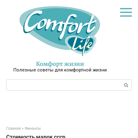
Перейти
к
контенту
Комфорт жизни
Полезные советы для комфортной жизни
Поиск:
Главная
»
Финансы
Стоимость марок ссср