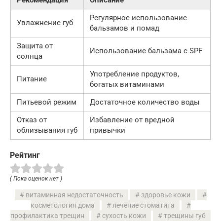
Рекомендация
Описание
Регулярное использование
Увлажнение губ
бальзамов и помад
Защита от
Использование бальзама с SPF
солнца
Употребление продуктов,
Питание
богатых витаминами
Питьевой режим
Достаточное количество воды
Отказ от
Избавление от вредной
облизывания губ
привычки
Рейтинг
( Пока оценок нет )
витаминная недостаточность
здоровье кожи
косметология дома
лечение стоматита
профилактика трещин
сухость кожи
трещины губ