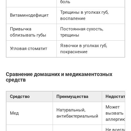
боль
Трещины в уголках губ,
Витаминодефицит
воспаление
Привычка
Постоянная сухость,
облизывать губы
трещины
Язвочки в уголках губ,
Угловая стоматит
покраснение
Сравнение домашних и медикаментозных
средств
Средство
Преимущества
Недостатки
Может
Натуральный,
Мед
вызвать
антибактериальный
аллергию
Не всегда