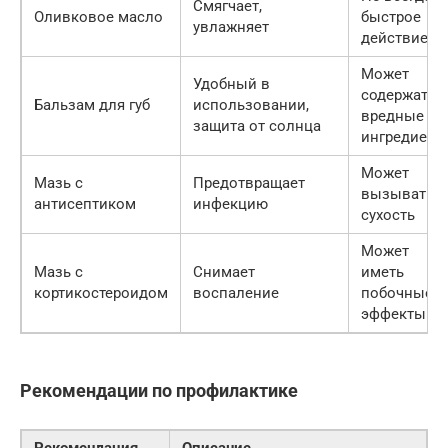
Смягчает,
Оливковое масло
быстрое
увлажняет
действие
Может
Удобный в
содержать
Бальзам для губ
использовании,
вредные
защита от солнца
ингредиент
Может
Мазь с
Предотвращает
вызывать
антисептиком
инфекцию
сухость
Может
Мазь с
Снимает
иметь
кортикостероидом
воспаление
побочные
эффекты
Рекомендации по профилактике