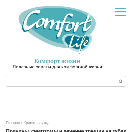
Перейти
к
контенту
Комфорт жизни
Полезные советы для комфортной жизни
Поиск:
Главная
»
Красота и уход
Причины, симптомы и лечение трещин на губах