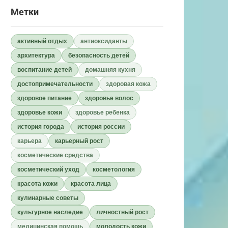
Метки
активный отдых
антиоксиданты
архитектура
безопасность детей
воспитание детей
домашняя кухня
достопримечательности
здоровая кожа
здоровое питание
здоровье волос
здоровье кожи
здоровье ребенка
история города
история россии
карьера
карьерный рост
косметические средства
косметический уход
косметология
красота кожи
красота лица
кулинарные советы
культурное наследие
личностный рост
медицинская помощь
молодость кожи