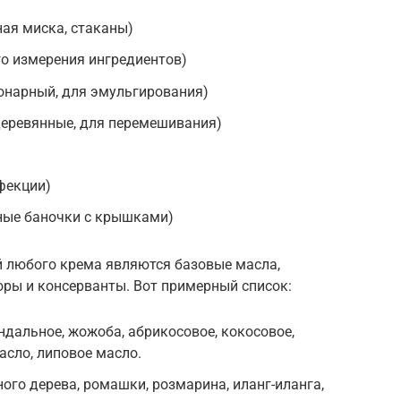
ая миска, стаканы)
го измерения ингредиентов)
онарный, для эмульгирования)
деревянные, для перемешивания)
фекции)
ные баночки с крышками)
й любого крема являются базовые масла,
оры и консерванты. Вот примерный список:
ндальное, жожоба, абрикосовое, кокосовое,
асло, липовое масло.
ого дерева, ромашки, розмарина, иланг-иланга,