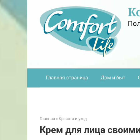
Перейти
К
к
контенту
Пол
Главная страница
Дом и быт
Главная
»
Красота и уход
Крем для лица своим