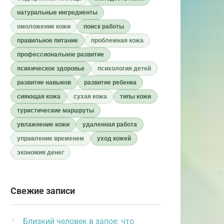
натуральные ингредиенты
омоложение кожи
поиск работы
правильное питание
проблемная кожа
профессиональное развитие
психическое здоровье
психология детей
развитие навыков
развитие ребенка
сияющая кожа
сухая кожа
типы кожи
туристические маршруты
увлажнение кожи
удаленная работа
управление временем
уход кожей
экономия денег
Свежие записи
Близкий человек в запое: что