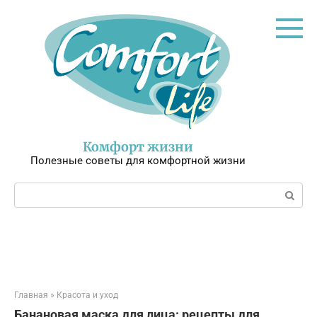
Перейти
к
контенту
Комфорт жизни
Полезные советы для комфортной жизни
Поиск:
Главная
»
Красота и уход
Банановая маска для лица: рецепты для