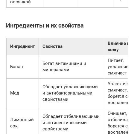
овсянкой
Ингредиенты и их свойства
Влияние на
Ингредиент
Свойства
кожу
Питает,
Богат витаминами и
Банан
увлажняет,
минералами
смягчает
Увлажняет,
Обладает увлажняющими
смягчает,
Мед
и антибактериальными
борется с
свойствами
воспалени
Очищает,
Обладает отбеливающими
Лимонный
отбеливает,
и антисептическими
сок
борется с
свойствами
воспалени