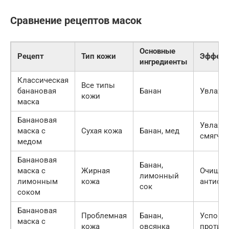
Сравнение рецептов масок
Основные
Рецепт
Тип кожи
Эффект
ингредиенты
Классическая
Все типы
банановая
Банан
Увлажн
кожи
маска
Банановая
Увлажне
маска с
Сухая кожа
Банан, мед
смягче
медом
Банановая
Банан,
маска с
Жирная
Очищени
лимонный
лимонным
кожа
антисе
сок
соком
Банановая
Проблемная
Банан,
Успокое
маска с
кожа
овсянка
против