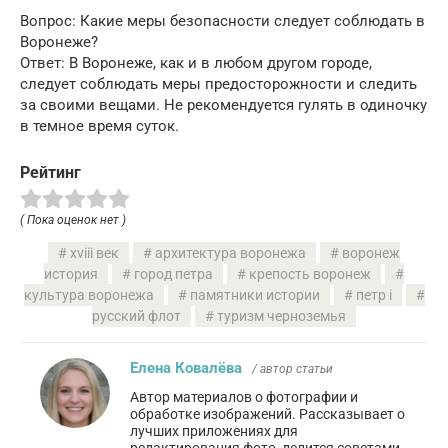
Вопрос: Какие меры безопасности следует соблюдать в
Воронеже?
Ответ: В Воронеже, как и в любом другом городе,
следует соблюдать меры предосторожности и следить
за своими вещами. Не рекомендуется гулять в одиночку
в темное время суток.
Рейтинг
( Пока оценок нет )
xviii век
архитектура воронежа
воронеж
история
город петра
крепость воронеж
культура воронежа
памятники истории
петр i
русский флот
туризм черноземья
Елена Ковалёва
/ автор статьи
Автор материалов о фотографии и
обработке изображений. Рассказывает о
лучших приложениях для
редактирования фото, делится советами