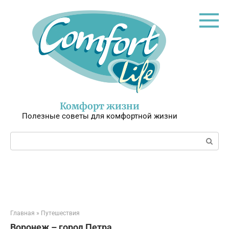
Перейти
к
контенту
Комфорт жизни
Полезные советы для комфортной жизни
Поиск:
Главная
»
Путешествия
Воронеж – город Петра