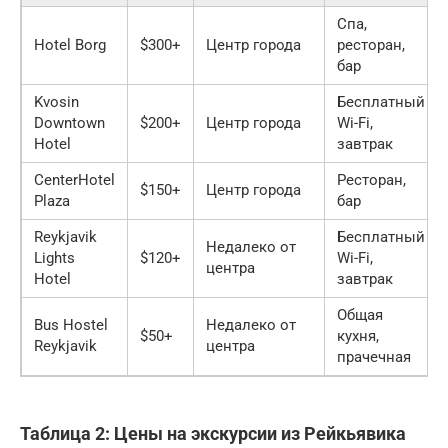
Спа,
Hotel Borg
$300+
Центр города
ресторан,
бар
Kvosin
Бесплатный
Downtown
$200+
Центр города
Wi-Fi,
Hotel
завтрак
CenterHotel
Ресторан,
$150+
Центр города
Plaza
бар
Reykjavik
Бесплатный
Недалеко от
Lights
$120+
Wi-Fi,
центра
Hotel
завтрак
Общая
Bus Hostel
Недалеко от
$50+
кухня,
Reykjavik
центра
прачечная
Таблица 2: Цены на экскурсии из Рейкьявика