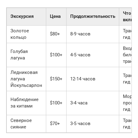
Что
Экскурсия
Цена
Продолжительность
включ
Золотое
Трансп
$80+
8-9 часов
кольцо
гид
Входн
Голубая
$100+
4-5 часов
билет,
лагуна
транс
Ледниковая
Трансп
лагуна
$150+
12-14 часов
гид
Йокульсарлон
Морск
Наблюдение
$100+
3-4 часа
прогул
за китами
гид
Северное
Трансп
$70+
3-5 часов
сияние
гид