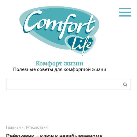
Перейти
к
контенту
Комфорт жизни
Полезные советы для комфортной жизни
Поиск:
Главная
»
Путешествия
Рейкьявик – ключ к незабываемому