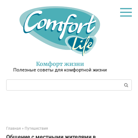
Перейти
к
контенту
Комфорт жизни
Полезные советы для комфортной жизни
Поиск:
Главная
»
Путешествия
Общение с местными жителями в