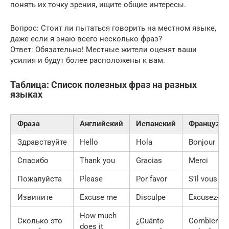
понять их точку зрения, ищите общие интересы.
Вопрос: Стоит ли пытаться говорить на местном языке,
даже если я знаю всего несколько фраз?
Ответ: Обязательно! Местные жители оценят ваши
усилия и будут более расположены к вам.
Таблица: Список полезных фраз на разных
языках
Фраза
Английский
Испанский
Французск
Здравствуйте
Hello
Hola
Bonjour
Спасибо
Thank you
Gracias
Merci
Пожалуйста
Please
Por favor
S’il vous pla
Извините
Excuse me
Disculpe
Excusez-mo
How much
Сколько это
¿Cuánto
Combien ç
does it