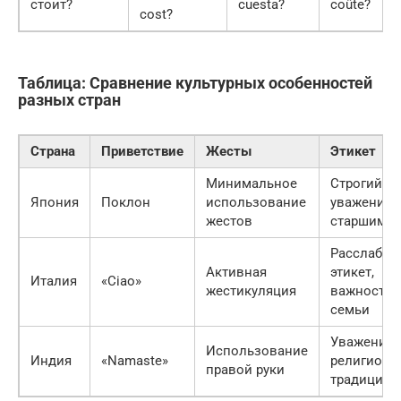
стоит?
cuesta?
coûte?
cost?
Таблица: Сравнение культурных особенностей
разных стран
Страна
Приветствие
Жесты
Этикет
Минимальное
Строгий эт
Япония
Поклон
использование
уважение 
жестов
старшим
Расслабле
Активная
этикет,
Италия
«Ciao»
жестикуляция
важность
семьи
Уважение 
Использование
Индия
«Namaste»
религиоз
правой руки
традициям