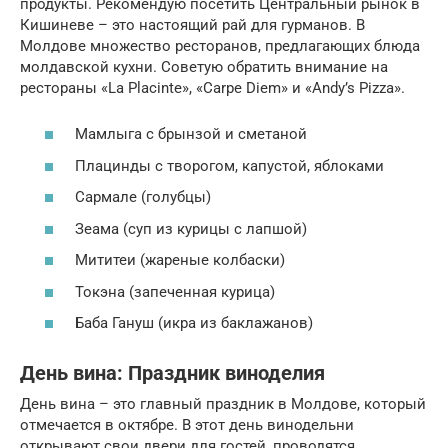
продукты. Рекомендую посетить Центральный рынок в
Кишиневе – это настоящий рай для гурманов. В
Молдове множество ресторанов, предлагающих блюда
молдавской кухни. Советую обратить внимание на
рестораны «La Placinte», «Carpe Diem» и «Andy’s Pizza».
Мамлыга с брынзой и сметаной
Плацинды с творогом, капустой, яблоками
Сармале (голубцы)
Зеама (суп из курицы с лапшой)
Мититеи (жареные колбаски)
Токэна (запеченная курица)
Баба Гануш (икра из баклажанов)
День вина: Праздник виноделия
День вина – это главный праздник в Молдове, который
отмечается в октябре. В этот день винодельни
открывают свои двери для гостей, проводятся