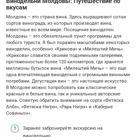
Винодельни Молдовы: Путешествие по
вкусам
Молдова – это страна вина. Здесь выращивают сотни
сортов винограда, из которых производят вина,
известные во всем мире. Посещение виноделен
Молдовы – это обязательный пункт программы для
любого туриста. Я был поражен масштабами некоторых
виноделен, особенно «Крикова» и «Милештий Мичь».
«Крикова» славится своими подземными галереями,
протяженностью более 120 километров, где хранятся
миллионы бутылок вина. «Милештий Мичь» – это еще
одна впечатляющая винодельня с огромными винными
погребами. Дегустация вин – это настоящее искусство.
В Молдове можно попробовать как классические
красные и белые вина, так и уникальные авторские
вина. Советую обратить внимание на сорта «Фетяска
Албэ», «Фетяска Нягрэ», «Рара Нягрэ» и «Каберне
Совиньон».
Заранее забронируйте экскурсию на
винодельню.