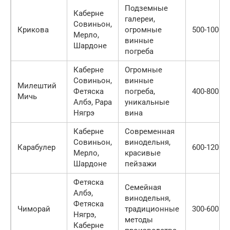
Подземные
Каберне
галереи,
Совиньон,
Крикова
огромные
500-1000 
Мерло,
винные
Шардоне
погреба
Каберне
Огромные
Совиньон,
винные
Милештий
Фетяска
погреба,
400-800 л
Мичь
Албэ, Рара
уникальные
Нягрэ
вина
Каберне
Современная
Совиньон,
винодельня,
Карабулер
600-1200 
Мерло,
красивые
Шардоне
пейзажи
Фетяска
Семейная
Албэ,
винодельня,
Фетяска
Чиморай
традиционные
300-600 л
Нягрэ,
методы
Каберне