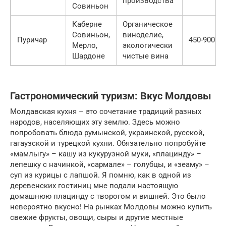
производства
Совиньон
Каберне
Органическое
Совиньон,
виноделие,
Пуричар
450-900 л
Мерло,
экологически
Шардоне
чистые вина
Гастрономический туризм: Вкус Молдовы
Молдавская кухня – это сочетание традиций разных
народов, населяющих эту землю. Здесь можно
попробовать блюда румынской, украинской, русской,
гагаузской и турецкой кухни. Обязательно попробуйте
«мамлыгу» – кашу из кукурузной муки, «плацинду» –
лепешку с начинкой, «сармале» – голубцы, и «зеаму» –
суп из курицы с лапшой. Я помню, как в одной из
деревенских гостиниц мне подали настоящую
домашнюю плацинду с творогом и вишней. Это было
невероятно вкусно! На рынках Молдовы можно купить
свежие фрукты, овощи, сыры и другие местные