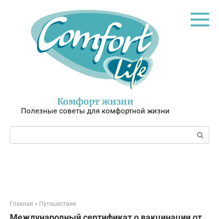
Перейти
к
контенту
Комфорт жизни
Полезные советы для комфортной жизни
Поиск:
Главная
»
Путешествия
Международный сертификат о вакцинации от