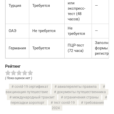
или
Турция
Требуется
—
экспресс-
тест (48
часов)
Не
ОАЭ
Не требуется
—
требуется
Заполнен
ПЦР-тест
Германия
Требуется
формы
(72 часа)
регистрац
Рейтинг
( Пока оценок нет )
covid-19 сертификат
авиаперелеты правила
вакцинация путешествие
документы путешественника
международный транзит
ограничения страны
пересадки аэропорт
тест covid-19
требования
2024