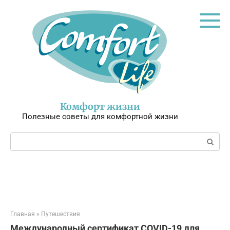
Перейти
к
контенту
Комфорт жизни
Полезные советы для комфортной жизни
Поиск:
Главная
»
Путешествия
Международный сертификат COVID-19 для