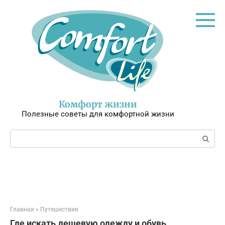
Перейти
к
контенту
Комфорт жизни
Полезные советы для комфортной жизни
Поиск:
Главная
»
Путешествия
Где искать дешевую одежду и обувь