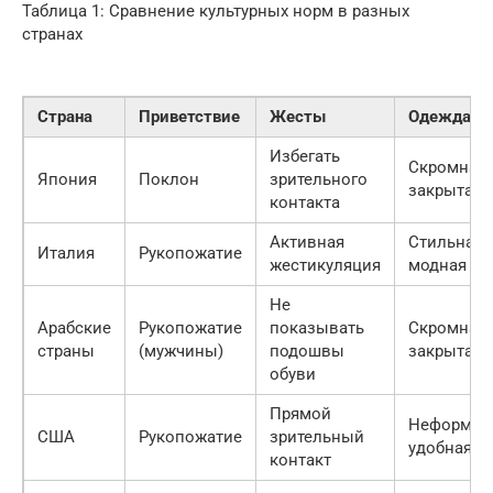
Таблица 1: Сравнение культурных норм в разных
странах
Страна
Приветствие
Жесты
Одежда
Избегать
Скромная,
Япония
Поклон
зрительного
закрытая
контакта
Активная
Стильная,
Италия
Рукопожатие
жестикуляция
модная
Не
Арабские
Рукопожатие
показывать
Скромная,
страны
(мужчины)
подошвы
закрытая
обуви
Прямой
Неформаль
США
Рукопожатие
зрительный
удобная
контакт