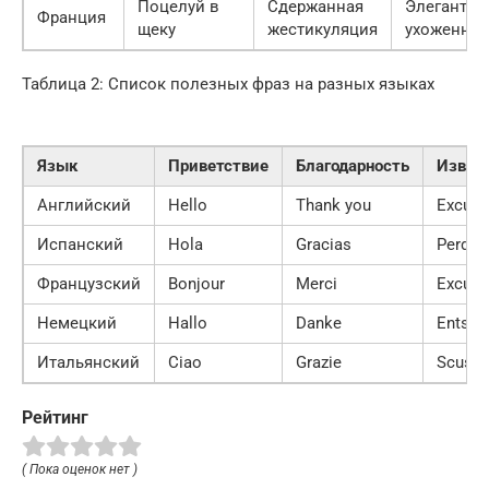
Поцелуй в
Сдержанная
Элегантна
Франция
щеку
жестикуляция
ухоженная
Таблица 2: Список полезных фраз на разных языках
Язык
Приветствие
Благодарность
Извин
Английский
Hello
Thank you
Excus
Испанский
Hola
Gracias
Perdón
Французский
Bonjour
Merci
Excuse
Немецкий
Hallo
Danke
Entsch
Итальянский
Ciao
Grazie
Scusi
Рейтинг
( Пока оценок нет )