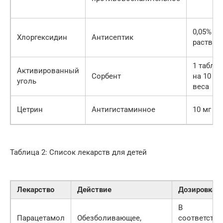
0,05%
Хлоргексидин
Антисептик
раствор
1 таблет
Активированный
Сорбент
на 10 кг
уголь
веса
Цетрин
Антигистаминное
10 мг
Таблица 2: Список лекарств для детей
Лекарство
Действие
Дозировка
В
Парацетамол
Обезболивающее,
соответстви