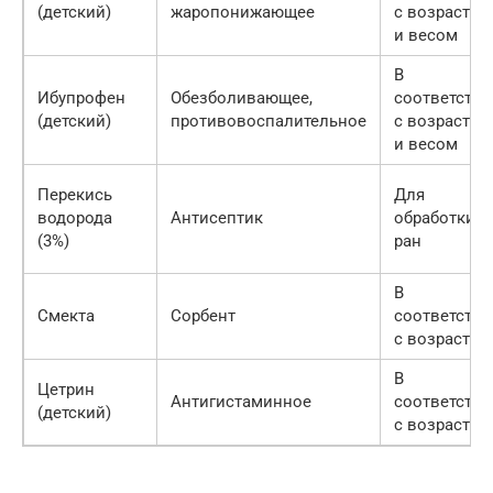
(детский)
жаропонижающее
с возрастом
и весом
В
Ибупрофен
Обезболивающее,
соответстви
(детский)
противовоспалительное
с возрастом
и весом
Перекись
Для
водорода
Антисептик
обработки
(3%)
ран
В
Смекта
Сорбент
соответстви
с возрастом
В
Цетрин
Антигистаминное
соответстви
(детский)
с возрастом