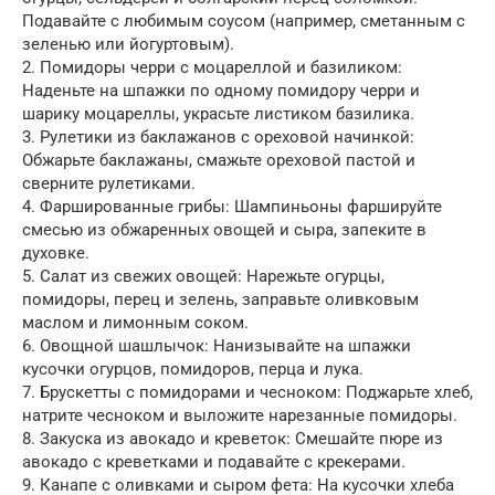
Подавайте с любимым соусом (например, сметанным с
зеленью или йогуртовым).
2. Помидоры черри с моцареллой и базиликом:
Наденьте на шпажки по одному помидору черри и
шарику моцареллы, украсьте листиком базилика.
3. Рулетики из баклажанов с ореховой начинкой:
Обжарьте баклажаны, смажьте ореховой пастой и
сверните рулетиками.
4. Фаршированные грибы: Шампиньоны фаршируйте
смесью из обжаренных овощей и сыра, запеките в
духовке.
5. Салат из свежих овощей: Нарежьте огурцы,
помидоры, перец и зелень, заправьте оливковым
маслом и лимонным соком.
6. Овощной шашлычок: Нанизывайте на шпажки
кусочки огурцов, помидоров, перца и лука.
7. Брускетты с помидорами и чесноком: Поджарьте хлеб,
натрите чесноком и выложите нарезанные помидоры.
8. Закуска из авокадо и креветок: Смешайте пюре из
авокадо с креветками и подавайте с крекерами.
9. Канапе с оливками и сыром фета: На кусочки хлеба