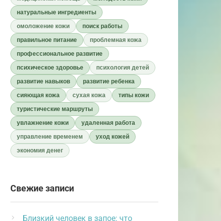
натуральные ингредиенты
омоложение кожи
поиск работы
правильное питание
проблемная кожа
профессиональное развитие
психическое здоровье
психология детей
развитие навыков
развитие ребенка
сияющая кожа
сухая кожа
типы кожи
туристические маршруты
увлажнение кожи
удаленная работа
управление временем
уход кожей
экономия денег
Свежие записи
Близкий человек в запое: что