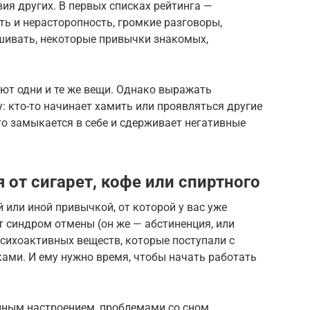
я других. В первых списках рейтинга —
ть и нерасторопность, громкие разговоры,
шивать, некоторые привычки знакомых,
т одни и те же вещи. Однако выражать
: кто-то начинает хамить или проявляться другие
-то замыкается в себе и сдерживает негативные
 от сигарет, кофе или спиртного
 или иной привычкой, от которой у вас уже
 синдром отмены (он же — абстиненция, или
сихоактивных веществ, которые поступали с
ками. И ему нужно время, чтобы начать работать
нным настроением, проблемами со сном,