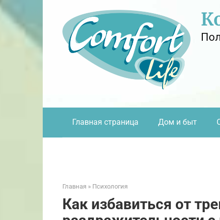
Перейти
К
к
контенту
Пол
Главная страница
Дом и быт
Главная
»
Психология
Как избавиться от тре