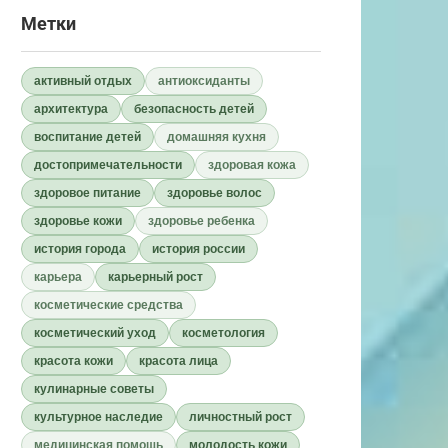
Метки
активный отдых
антиоксиданты
архитектура
безопасность детей
воспитание детей
домашняя кухня
достопримечательности
здоровая кожа
здоровое питание
здоровье волос
здоровье кожи
здоровье ребенка
история города
история россии
карьера
карьерный рост
косметические средства
косметический уход
косметология
красота кожи
красота лица
кулинарные советы
культурное наследие
личностный рост
медицинская помощь
молодость кожи