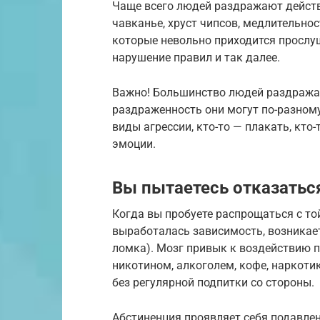
Чаще всего людей раздражают действи
чавканье, хруст чипсов, медлительнос
которые невольно приходится прослу
нарушение правил и так далее.
Важно! Большинство людей раздражаю
раздраженность они могут по-разному
виды агрессии, кто-то — плакать, кто
эмоции.
Вы пытаетесь отказаться
Когда вы пробуете распрощаться с той
выработалась зависимость, возникает
ломка). Мозг привык к воздействию п
никотином, алкоголем, кофе, наркоти
без регулярной подпитки со стороны.
Абстиненция проявляет себя подавле