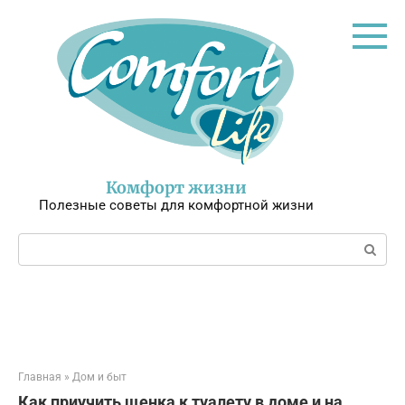
Перейти
к
контенту
Комфорт жизни
Полезные советы для комфортной жизни
Поиск:
Главная
»
Дом и быт
Как приучить щенка к туалету в доме и на