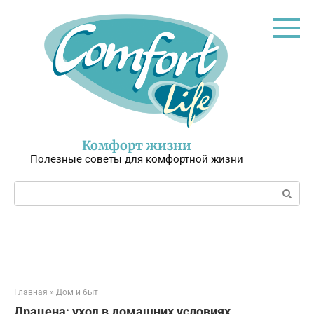
Перейти
к
контенту
Комфорт жизни
Полезные советы для комфортной жизни
Поиск:
Главная
»
Дом и быт
Драцена: уход в домашних условиях,