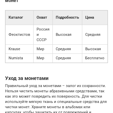
монет
У
Каталог
Охват
Подробность
Цена
и
Россия
Феоктистов
и
Высокая
Средняя
В
СССР
Krause
Мир
Средняя
Высокая
С
Numista
Мир
Средняя
Бесплатно
В
Уход за монетами
Правильный уход за монетами – залог их сохранности.
Нельзя чистить монеты абразивными средствами, так
как это может повредить их поверхность. Для чистки
используйте мягкую ткань и специальные средства для
чистки монет. Храните монеты в альбомах или
капсулах, чтобы защитить их от повреждений и