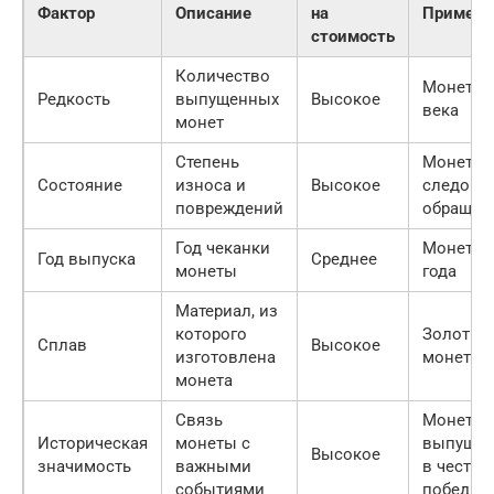
Фактор
Описание
на
Пример
стоимость
Количество
Монеты 
Редкость
выпущенных
Высокое
века
монет
Степень
Монета 
Состояние
износа и
Высокое
следов
повреждений
обращен
Год чеканки
Монеты 
Год выпуска
Среднее
монеты
года
Материал, из
которого
Золотые
Сплав
Высокое
изготовлена
монеты
монета
Связь
Монеты,
Историческая
монеты с
выпуще
Высокое
значимость
важными
в честь
событиями
побед