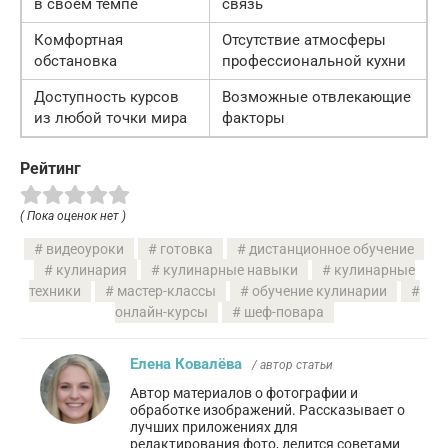
в своем темпе
связь
Комфортная
Отсутствие атмосферы
обстановка
профессиональной кухни
Доступность курсов
Возможные отвлекающие
из любой точки мира
факторы
Рейтинг
( Пока оценок нет )
видеоуроки
готовка
дистанционное обучение
кулинария
кулинарные навыки
кулинарные
техники
мастер-классы
обучение кулинарии
онлайн-курсы
шеф-повара
Елена Ковалёва
/ автор статьи
Автор материалов о фотографии и
обработке изображений. Рассказывает о
лучших приложениях для
редактирования фото, делится советами