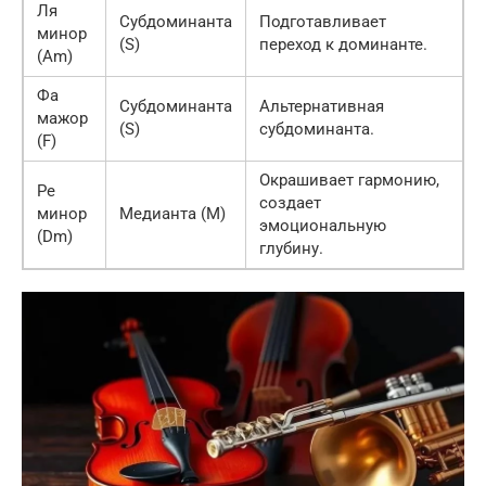
Ля
Субдоминанта
Подготавливает
минор
(S)
переход к доминанте.
(Am)
Фа
Субдоминанта
Альтернативная
мажор
(S)
субдоминанта.
(F)
Окрашивает гармонию,
Ре
создает
минор
Медианта (M)
эмоциональную
(Dm)
глубину.