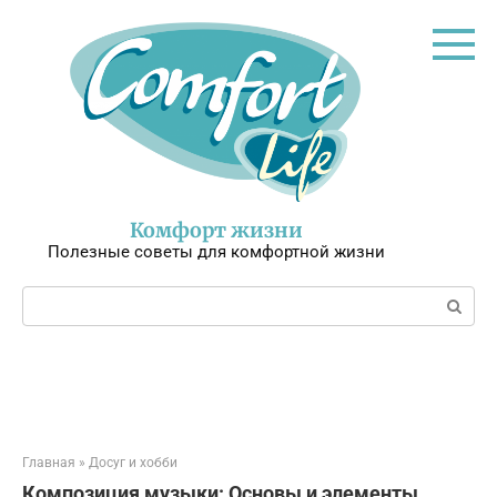
Перейти
к
контенту
Комфорт жизни
Полезные советы для комфортной жизни
Поиск:
Главная
»
Досуг и хобби
Композиция музыки: Основы и элементы