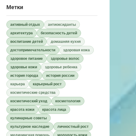
Метки
активный отдых
антиоксиданты
архитектура
безопасность детей
воспитание детей
домашняя кухня
достопримечательности
здоровая кожа
здоровое питание
здоровье волос
здоровье кожи
здоровье ребенка
история города
история россии
карьера
карьерный рост
косметические средства
косметический уход
косметология
красота кожи
красота лица
кулинарные советы
культурное наследие
личностный рост
медицинская помощь
молодость кожи