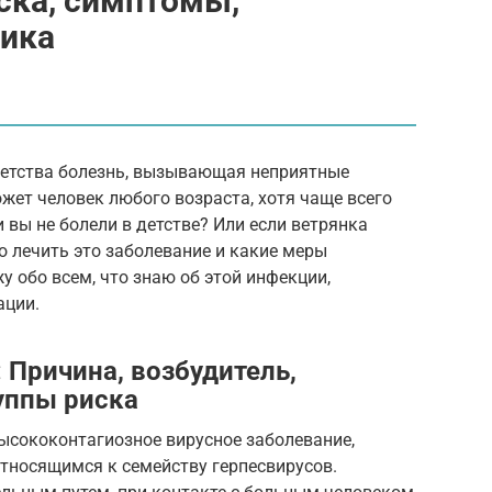
ска, симптомы,
тика
детства болезнь, вызывающая неприятные
ет человек любого возраста, хотя чаще всего
и вы не болели в детстве? Или если ветрянка
о лечить это заболевание и какие меры
 обо всем, что знаю об этой инфекции,
ации.
: Причина, возбудитель,
уппы риска
высококонтагиозное вирусное заболевание,
 относящимся к семейству герпесвирусов.