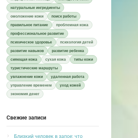
натуральные ингредиенты
омоложение кожи
поиск работы
правильное питание
проблемная кожа
профессиональное развитие
психическое здоровье
психология детей
развитие навыков
развитие ребенка
сияющая кожа
сухая кожа
типы кожи
туристические маршруты
увлажнение кожи
удаленная работа
управление временем
уход кожей
экономия денег
Свежие записи
Близкий человек в запое: что