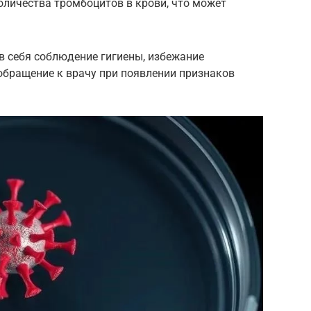
личества тромбоцитов в крови, что может
 себя соблюдение гигиены, избежание
обращение к врачу при появлении признаков