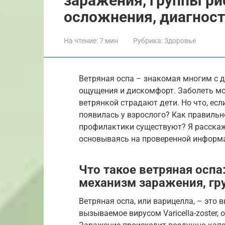
заражения, группы ри
осложнения, диагнос
На чтение:
7 мин
Рубрика:
Здоровье
Ветряная оспа – знакомая многим с 
ощущения и дискомфорт. Заболеть мож
ветрянкой страдают дети. Но что, есл
появилась у взрослого? Как правильн
профилактики существуют? Я расскажу
основываясь на проверенной информ
Что такое ветряная оспа
механизм заражения, гр
Ветряная оспа, или варицелла, – это 
вызываемое вирусом Varicella-zoster,