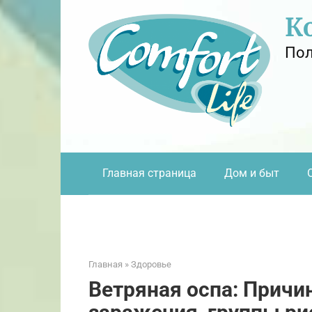
Перейти
К
к
контенту
Пол
Главная страница
Дом и быт
Главная
»
Здоровье
Ветряная оспа: Причи