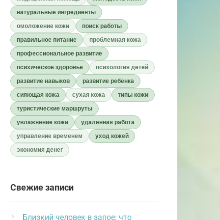
натуральные ингредиенты
омоложение кожи
поиск работы
правильное питание
проблемная кожа
профессиональное развитие
психическое здоровье
психология детей
развитие навыков
развитие ребенка
сияющая кожа
сухая кожа
типы кожи
туристические маршруты
увлажнение кожи
удаленная работа
управление временем
уход кожей
экономия денег
Свежие записи
Близкий человек в запое: что