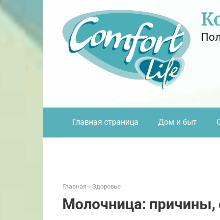
Перейти
К
к
контенту
Пол
Главная страница
Дом и быт
Главная
»
Здоровье
Молочница: причины,