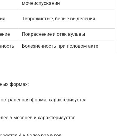
мочеиспускании
ия
Творожистые, белые выделения
ение
Покраснение и отек вульвы
нность
Болезненность при половом акте
чных формах:
остраненная форма, характеризуется
лее 6 месяцев и характеризуется
.
яется 4 и более раз в год.