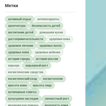
Метки
активный отдых
антиоксиданты
архитектура
безопасность детей
воспитание детей
домашняя кухня
достопримечательности
здоровая кожа
здоровое питание
здоровье волос
здоровье кожи
здоровье ребенка
история города
история россии
карьера
карьерный рост
косметические средства
косметический уход
косметология
красота кожи
красота лица
кулинарные советы
культурное наследие
личностный рост
медицинская помощь
молодость кожи