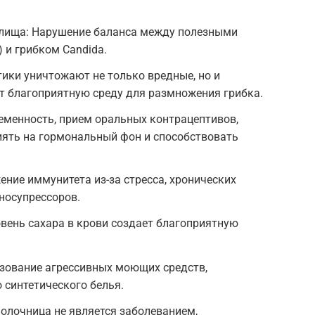
лища: Нарушение баланса между полезными
 и грибком Candida.
ики уничтожают не только вредные, но и
ет благоприятную среду для размножения грибка.
еменность, прием оральных контрацептивов,
иять на гормональный фон и способствовать
ние иммунитета из-за стресса, хронических
носупрессоров.
вень сахара в крови создает благоприятную
ьзование агрессивных моющих средств,
 синтетического белья.
олочница не является заболеванием,