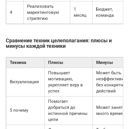
Реализовать
1
Бюджет,
4
маркетинговую
месяц
команда
стратегию
Сравнение техник целеполагания: плюсы и
минусы каждой техники
Техника
Плюсы
Минусы
Повышает
Может быть
мотивацию,
неэффективно
Визуализация
укрепляет веру в
без конкретных
успех
действий
Помогает
добраться до
Может занять
5 почему
истинной причины
много времени
цели