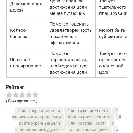
Делает процесс
Требует
Декомпозиция
достижения цели
тщательного
целей
менее пугающим
планирования
Помогает оценить
Колесо
удовлетворенность
Может быть
баланса
в различных
субъективным
сферах жизни
Помогает
Требует четкого
Обратное
определить шаги,
представления
планирование
необходимые для
о конечной
достижения цели
цели
Рейтинг
( Пока оценок нет )
долгосрочные цели
достижение успеха
жизненные направления
карьерное развитие
краткосрочные цели
личностный рост
планирование будущего
постановка целей