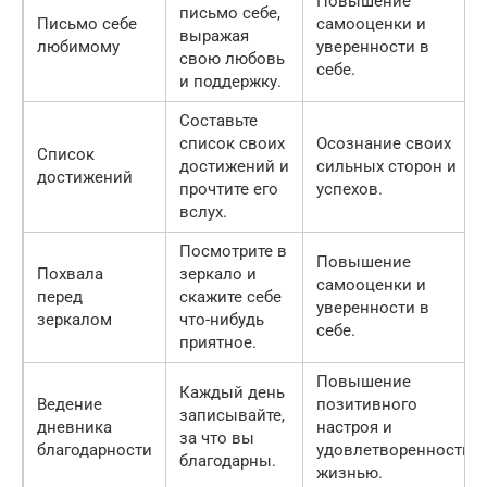
Повышение
письмо себе,
Письмо себе
самооценки и
выражая
любимому
уверенности в
свою любовь
себе.
и поддержку.
Составьте
список своих
Осознание своих
Список
достижений и
сильных сторон и
достижений
прочтите его
успехов.
вслух.
Посмотрите в
Повышение
Похвала
зеркало и
самооценки и
перед
скажите себе
уверенности в
зеркалом
что-нибудь
себе.
приятное.
Повышение
Каждый день
Ведение
позитивного
записывайте,
дневника
настроя и
за что вы
благодарности
удовлетворенности
благодарны.
жизнью.