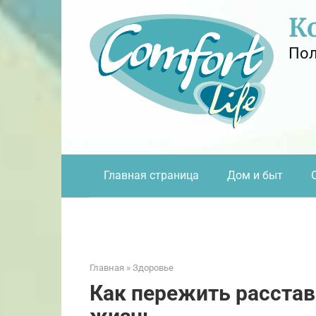
Перейти
К
к
контенту
Пол
Главная страница
Дом и быт
Главная
»
Здоровье
Как пережить расстав