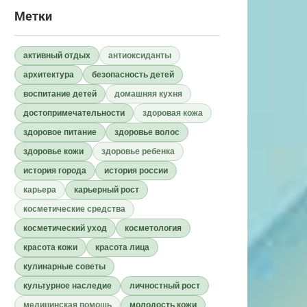
Метки
активный отдых
антиоксиданты
архитектура
безопасность детей
воспитание детей
домашняя кухня
достопримечательности
здоровая кожа
здоровое питание
здоровье волос
здоровье кожи
здоровье ребенка
история города
история россии
карьера
карьерный рост
косметические средства
косметический уход
косметология
красота кожи
красота лица
кулинарные советы
культурное наследие
личностный рост
медицинская помощь
молодость кожи