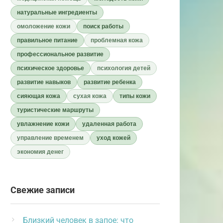
натуральные ингредиенты
омоложение кожи
поиск работы
правильное питание
проблемная кожа
профессиональное развитие
психическое здоровье
психология детей
развитие навыков
развитие ребенка
сияющая кожа
сухая кожа
типы кожи
туристические маршруты
увлажнение кожи
удаленная работа
управление временем
уход кожей
экономия денег
Свежие записи
Близкий человек в запое: что