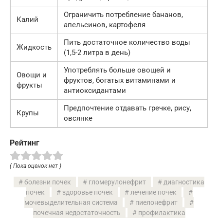
Ограничить потребление бананов,
Калий
апельсинов, картофеля
Пить достаточное количество воды
Жидкость
(1,5-2 литра в день)
Употреблять больше овощей и
Овощи и
фруктов, богатых витаминами и
фрукты
антиоксидантами
Предпочтение отдавать гречке, рису,
Крупы
овсянке
Рейтинг
( Пока оценок нет )
болезни почек
гломерулонефрит
диагностика
почек
здоровье почек
лечение почек
мочевыделительная система
пиелонефрит
почечная недостаточность
профилактика