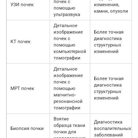
почек с
УЗИ почек
изменения,
помощью
камни, опухоли
ультразвука
Детальное
изображение
Более точная
почек с
диагностика
КТ почек
помощью
структурных
компьютерной
изменений
томографии
Детальное
изображение
Более точная
почек с
диагностика
МРТ почек
помощью
структурных
магнитно-
изменений
резонансной
томографии
Взятие
Диагностика
образца ткани
Биопсия почки
воспалительных
почки для
заболеваний