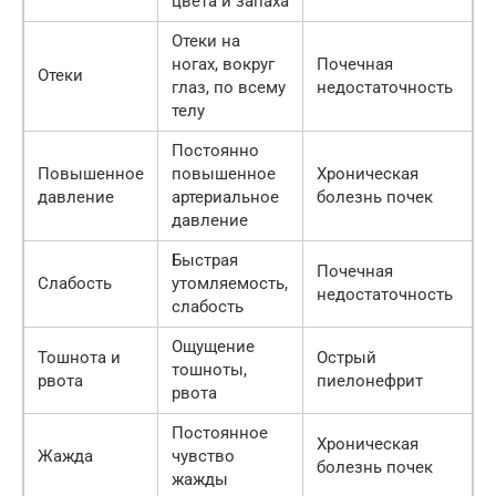
цвета и запаха
Отеки на
ногах, вокруг
Почечная
Отеки
глаз, по всему
недостаточность
телу
Постоянно
Повышенное
повышенное
Хроническая
давление
артериальное
болезнь почек
давление
Быстрая
Почечная
Слабость
утомляемость,
недостаточность
слабость
Ощущение
Тошнота и
Острый
тошноты,
рвота
пиелонефрит
рвота
Постоянное
Хроническая
Жажда
чувство
болезнь почек
жажды