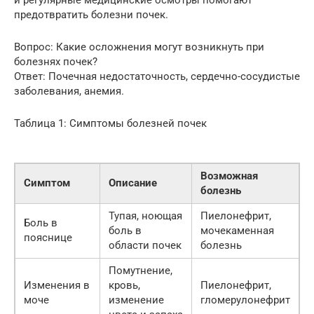
и регулярные медицинские осмотры помогают
предотвратить болезни почек.
Вопрос: Какие осложнения могут возникнуть при
болезнях почек?
Ответ: Почечная недостаточность, сердечно-сосудистые
заболевания, анемия.
Таблица 1: Симптомы болезней почек
Возможная
Симптом
Описание
болезнь
Тупая, ноющая
Пиелонефрит,
Боль в
боль в
мочекаменная
пояснице
области почек
болезнь
Помутнение,
Изменения в
кровь,
Пиелонефрит,
моче
изменение
гломерулонефрит