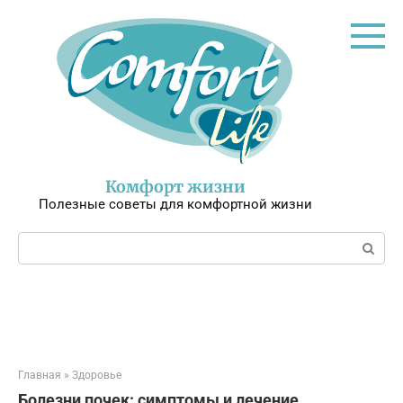
Перейти
к
контенту
Комфорт жизни
Полезные советы для комфортной жизни
Поиск:
Главная
»
Здоровье
Болезни почек: симптомы и лечение