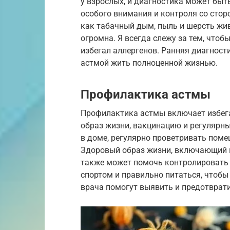
у взрослых, и диагностика может быть
особого внимания и контроля со сторо
как табачный дым, пыль и шерсть жив
огромна. Я всегда слежу за тем, чтоб
избегал аллергенов. Ранняя диагност
астмой жить полноценной жизнью.
Профилактика астмы
Профилактика астмы включает избега
образ жизни, вакцинацию и регулярн
в доме, регулярно проветривать поме
Здоровый образ жизни, включающий п
также может помочь контролировать 
спортом и правильно питаться, чтобы
врача помогут выявить и предотврат