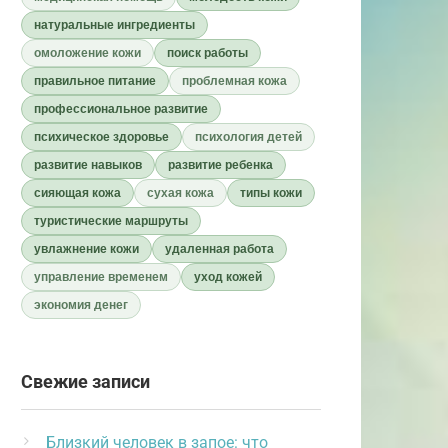
натуральные ингредиенты
омоложение кожи
поиск работы
правильное питание
проблемная кожа
профессиональное развитие
психическое здоровье
психология детей
развитие навыков
развитие ребенка
сияющая кожа
сухая кожа
типы кожи
туристические маршруты
увлажнение кожи
удаленная работа
управление временем
уход кожей
экономия денег
Свежие записи
Близкий человек в запое: что