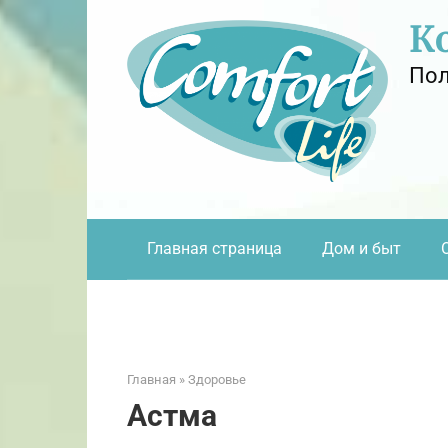
Перейти
К
к
контенту
Пол
Главная страница
Дом и быт
Главная
»
Здоровье
Астма