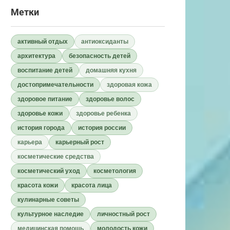
Метки
активный отдых
антиоксиданты
архитектура
безопасность детей
воспитание детей
домашняя кухня
достопримечательности
здоровая кожа
здоровое питание
здоровье волос
здоровье кожи
здоровье ребенка
история города
история россии
карьера
карьерный рост
косметические средства
косметический уход
косметология
красота кожи
красота лица
кулинарные советы
культурное наследие
личностный рост
медицинская помощь
молодость кожи