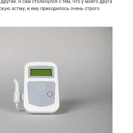
другие. Я сам столкнулся с тем, что у моего друга
скую астму, и ему приходилось очень строго