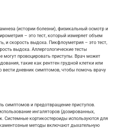
амнеза (истории болезни), физикальный осмотр и
ирометрия – это тест, который измеряет объем
ь, и скорость выдоха. Пикфлоуметрия – это тест,
ость выдоха. Аллергологические тесты
е могут провоцировать приступы. Врач может
дования, такие как рентген грудной клетки или
о вести дневник симптомов, чтобы помочь врачу
ль симптомов и предотвращение приступов.
спользование ингаляторов (дозированных,
ок. Системные кортикостероиды используются для
икаментозные методы включают дыхательную