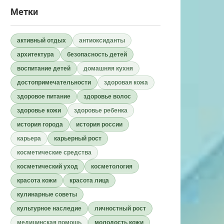
Метки
активный отдых
антиоксиданты
архитектура
безопасность детей
воспитание детей
домашняя кухня
достопримечательности
здоровая кожа
здоровое питание
здоровье волос
здоровье кожи
здоровье ребенка
история города
история россии
карьера
карьерный рост
косметические средства
косметический уход
косметология
красота кожи
красота лица
кулинарные советы
культурное наследие
личностный рост
медицинская помощь
молодость кожи