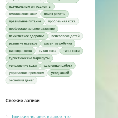
натуральные ингредиенты
омоложение кожи
поиск работы
правильное питание
проблемная кожа
профессиональное развитие
психическое здоровье
психология детей
развитие навыков
развитие ребенка
сияющая кожа
сухая кожа
типы кожи
туристические маршруты
увлажнение кожи
удаленная работа
управление временем
уход кожей
экономия денег
Свежие записи
Близкий человек в запое: что