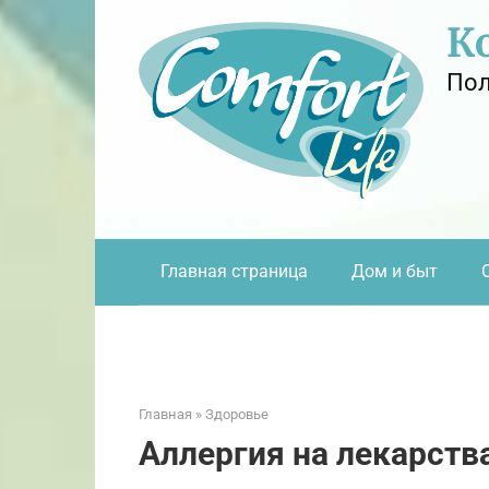
Перейти
К
к
контенту
Пол
Главная страница
Дом и быт
Главная
»
Здоровье
Аллергия на лекарств