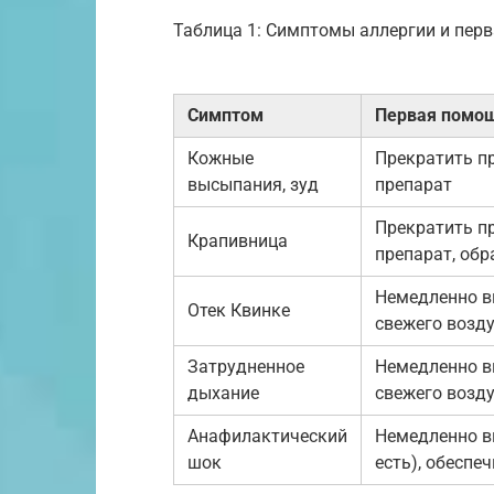
Таблица 1: Симптомы аллергии и пер
Симптом
Первая помо
Кожные
Прекратить п
высыпания, зуд
препарат
Прекратить п
Крапивница
препарат, обр
Немедленно в
Отек Квинке
свежего возд
Затрудненное
Немедленно в
дыхание
свежего возд
Анафилактический
Немедленно в
шок
есть), обеспе