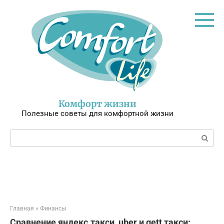
Перейти
к
контенту
Комфорт жизни
Полезные советы для комфортной жизни
Поиск:
Главная
»
Финансы
Сравнение яндекс.такси, uber и gett такси: