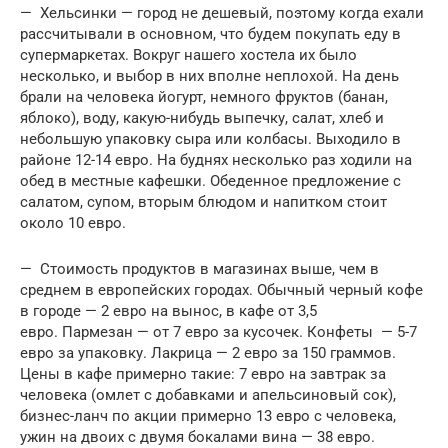
— Хельсинки — город не дешевый, поэтому когда ехали
рассчитывали в основном, что будем покупать еду в
супермаркетах. Вокруг нашего хостела их было
несколько, и выбор в них вполне неплохой. На день
брали на человека йогурт, немного фруктов (банан,
яблоко), воду, какую-нибудь выпечку, салат, хлеб и
небольшую упаковку сыра или колбасы. Выходило в
районе 12-14 евро. На буднях несколько раз ходили на
обед в местные кафешки. Обеденное предложение с
салатом, супом, вторым блюдом и напитком стоит
около 10 евро.
— Стоимость продуктов в магазинах выше, чем в
среднем в европейских городах. Обычный черный кофе
в городе — 2 евро на вынос, в кафе от 3,5
евро. Пармезан — от 7 евро за кусочек. Конфеты — 5-7
евро за упаковку. Лакрица — 2 евро за 150 граммов.
Цены в кафе примерно такие: 7 евро на завтрак за
человека (омлет с добавками и апельсиновый сок),
бизнес-ланч по акции примерно 13 евро с человека,
ужин на двоих с двумя бокалами вина — 38 евро.