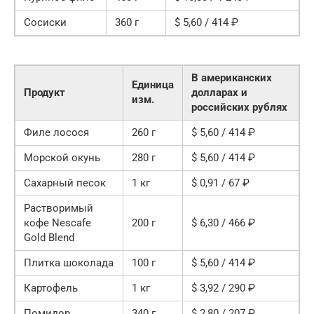
Сосиски
360 г
$ 5,60 / 414 ₽
В американских
Единица
Продукт
долларах и
изм.
российских рублях
Филе лосося
260 г
$ 5,60 / 414 ₽
Морской окунь
280 г
$ 5,60 / 414 ₽
Сахарный песок
1 кг
$ 0,91 / 67 ₽
Растворимый
кофе Nescafe
200 г
$ 6,30 / 466 ₽
Gold Blend
Плитка шоколада
100 г
$ 5,60 / 414 ₽
Картофель
1 кг
$ 3,92 / 290 ₽
Помидор
340 г
$ 2,80 / 207 ₽