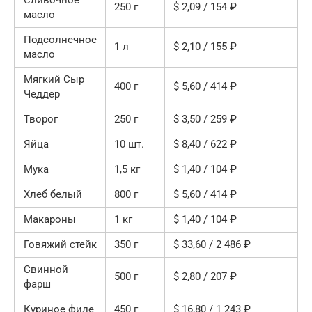
250 г
$ 2,09 / 154 ₽
масло
Подсолнечное
1 л
$ 2,10 / 155 ₽
масло
Мягкий Сыр
400 г
$ 5,60 / 414 ₽
Чеддер
Творог
250 г
$ 3,50 / 259 ₽
Яйца
10 шт.
$ 8,40 / 622 ₽
Мука
1,5 кг
$ 1,40 / 104 ₽
Хлеб белый
800 г
$ 5,60 / 414 ₽
Макароны
1 кг
$ 1,40 / 104 ₽
Говяжий стейк
350 г
$ 33,60 / 2 486 ₽
Свинной
500 г
$ 2,80 / 207 ₽
фарш
Куриное филе
450 г
$ 16,80 / 1 243 ₽