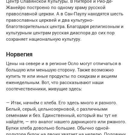
Центр Славянской Культуры. В Нитерое и Рио-де-
Жанейро построено по одному храму русской
православной церкви. А в Сан-Паулу находятся шесть
православных церквей и два культурно-
благотворительных центра. Благодаря религиозным и
культурным центрам русская диаспора до сих пор
сохраняет национальную культуру.
Норвегия
Цены на севере и в регионе Осло могут отличаться в
большую или меньшую сторону. Также возможно
купить те или иные продукты по скидкам и акциям
еженедельным. Вот, что рассказывают наши
соотечественники, живущие здесь:
— Итак, начнём с хлеба. Его здесь много и разного.
Белый, серый, цельнозерновой, с различными
семенами и без. Единственный, который вы тут не
найдёте, — это аналог нашего дарницкого или ржаного.
Булки хлеба довольно большие. Обычно одной-
полутора булок на двоих хватает на неделю. Половину