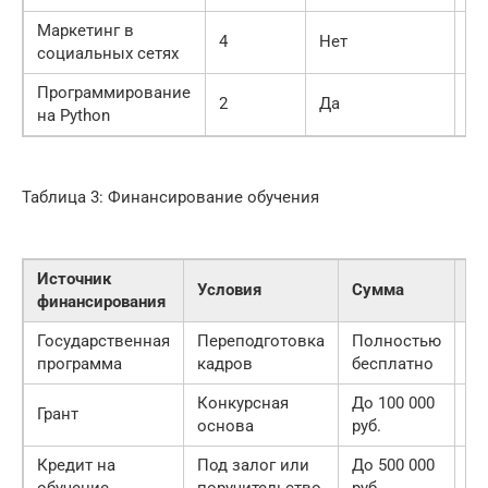
Маркетинг в
4
Нет
Ни
социальных сетях
Программирование
2
Да
Ср
на Python
Таблица 3: Финансирование обучения
Источник
Ср
Условия
Сумма
финансирования
по
Государственная
Переподготовка
Полностью
—
программа
кадров
бесплатно
Конкурсная
До 100 000
Грант
—
основа
руб.
Кредит на
Под залог или
До 500 000
До
обучение
поручительство
руб.