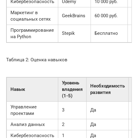
Кибербезопасность
Udemy
10 000 руб.
2 
Маркетинг в
GeekBrains
60 000 руб.
4 
социальных сетях
Программирование
Stepik
Бесплатно
По
на Python
Таблица 2: Оценка навыков
Уровень
Необходимость
Навык
владения
Пр
развития
(1-5)
Управление
3
Да
В
проектами
Анализ данных
2
Да
В
Кибербезопасность
1
Да
Ср