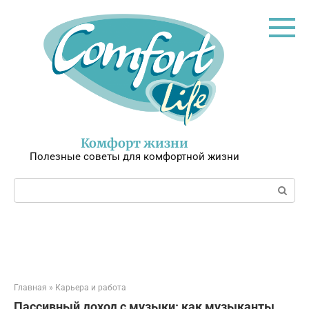
Перейти
к
контенту
Комфорт жизни
Полезные советы для комфортной жизни
Поиск:
Главная
»
Карьера и работа
Пассивный доход с музыки: как музыканты