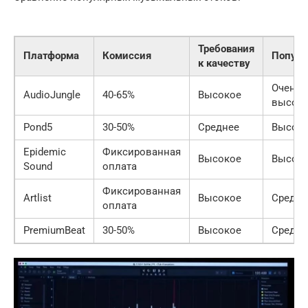
Требования
Платформа
Комиссия
Популя
к качеству
Очень
AudioJungle
40-65%
Высокое
высок
Pond5
30-50%
Среднее
Высок
Epidemic
Фиксированная
Высокое
Высок
Sound
оплата
Фиксированная
Artlist
Высокое
Средня
оплата
PremiumBeat
30-50%
Высокое
Средня