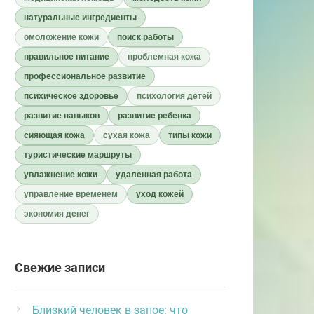
натуральные ингредиенты
омоложение кожи
поиск работы
правильное питание
проблемная кожа
профессиональное развитие
психическое здоровье
психология детей
развитие навыков
развитие ребенка
сияющая кожа
сухая кожа
типы кожи
туристические маршруты
увлажнение кожи
удаленная работа
управление временем
уход кожей
экономия денег
Свежие записи
Близкий человек в запое: что