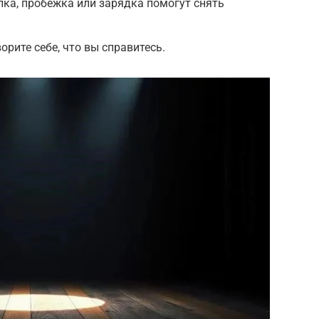
лка, пробежка или зарядка помогут снять
рите себе, что вы справитесь.