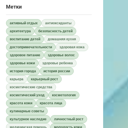
Метки
активный отдых
антиоксиданты
архитектура
безопасность детей
воспитание детей
домашняя кухня
достопримечательности
здоровая кожа
здоровое питание
здоровье волос
здоровье кожи
здоровье ребенка
история города
история россии
карьера
карьерный рост
косметические средства
косметический уход
косметология
красота кожи
красота лица
кулинарные советы
культурное наследие
личностный рост
медицинская помощь
молодость кожи