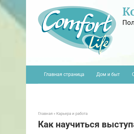
Перейти
К
к
контенту
Пол
Главная страница
Дом и быт
Главная
»
Карьера и работа
Как научиться выступ