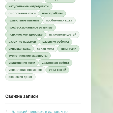
натуральные ингредиенты
омоложение кожи
поиск работы
правильное питание
проблемная кожа
профессиональное развитие
психическое здоровье
психология детей
развитие навыков
развитие ребенка
сияющая кожа
сухая кожа
типы кожи
туристические маршруты
увлажнение кожи
удаленная работа
управление временем
уход кожей
экономия денег
Свежие записи
Близкий человек в запое: что