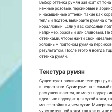
Выбор оттенка румян зависит от тона
нежные розовые, персиковые и абрико
и насыщенные оттенки, такие как кор
теплый подтон, выбирайте румяна с т
коралловый. Если у вас холодный под
например, розовый или сливовый. Не
оттенками, чтобы найти свой идеальн
холодным подтоном румяна персиково
результатом. После этого я всегда т
оттенка румян.
Текстура румян
Существуют различные текстуры румя
и недостатки. Сухие румяна – самый 
растушевываются, но могут подчерки
идеально подходят для сухой кожи, т
менее стойкими, чем сухие. Минерал
чувствительной кожи, так как они не