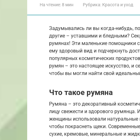
На чтение:
8 мин
Рубрика:
Красота и уход
Задумывались ли вы когда-нибудь, п
другие – уставшими и бледными? Сек
румянах! Эти маленькие помощники с
ему здоровый вид и подчеркнуть дост
популярных косметических продуктов
румян – это настоящее искусство, и с
чтобы вы могли найти свой идеальный
Что такое румяна
Румяна – это декоративный косметич
лицу свежести и здорового румянца. 
женщины использовали натуральные кр
чтобы покраснеть щеки. Современные
сухие, кремовые, минеральные и жид