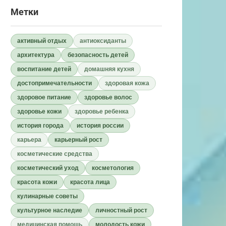
Метки
активный отдых
антиоксиданты
архитектура
безопасность детей
воспитание детей
домашняя кухня
достопримечательности
здоровая кожа
здоровое питание
здоровье волос
здоровье кожи
здоровье ребенка
история города
история россии
карьера
карьерный рост
косметические средства
косметический уход
косметология
красота кожи
красота лица
кулинарные советы
культурное наследие
личностный рост
медицинская помощь
молодость кожи