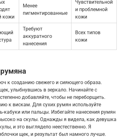
ых
Чувствительной
Менее
ходят
и проблемной
пигментированные
й кожи
кожи
Требуют
яющий
Всех типов
аккуратного
стура
кожи
нанесения
 румяна
юч к созданию свежего и сияющего образа.
щек, улыбнувшись в зеркало. Начинайте с
степенно добавляйте, чтобы не переборщить.
ию к вискам. Для сухих румян используйте
ь-кабуки или пальцы. Избегайте нанесения румян
высоко на скулы. Однажды я видела, как девушка
улы, и это выглядело неестественно. Я
яблочки щек, и результат был намного лучше.