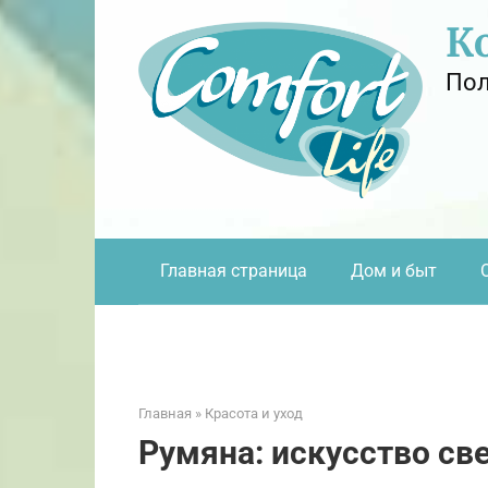
Перейти
К
к
контенту
Пол
Главная страница
Дом и быт
Главная
»
Красота и уход
Румяна: искусство св