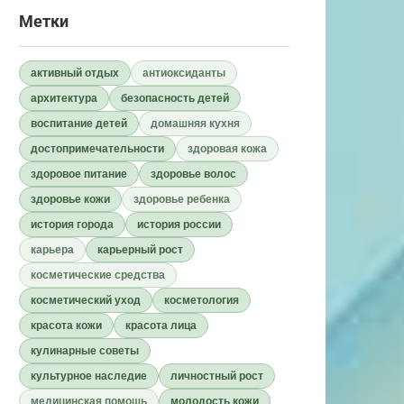
Метки
активный отдых
антиоксиданты
архитектура
безопасность детей
воспитание детей
домашняя кухня
достопримечательности
здоровая кожа
здоровое питание
здоровье волос
здоровье кожи
здоровье ребенка
история города
история россии
карьера
карьерный рост
косметические средства
косметический уход
косметология
красота кожи
красота лица
кулинарные советы
культурное наследие
личностный рост
медицинская помощь
молодость кожи