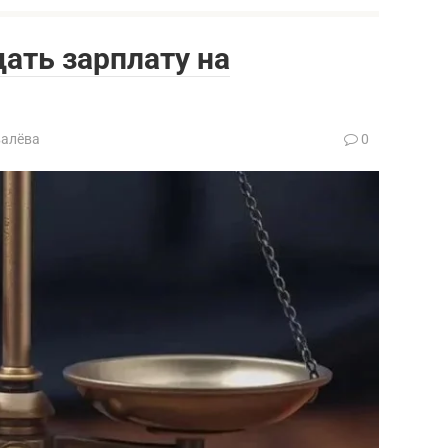
ать зарплату на
валёва
0