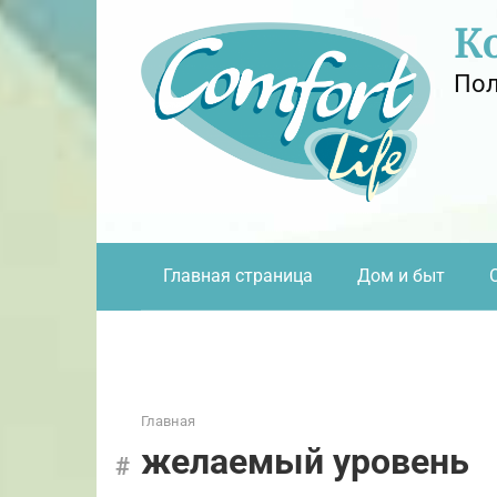
Перейти
К
к
контенту
Пол
Главная страница
Дом и быт
Главная
желаемый уровень