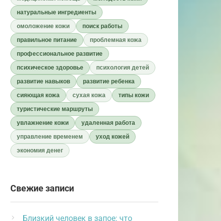
натуральные ингредиенты
омоложение кожи
поиск работы
правильное питание
проблемная кожа
профессиональное развитие
психическое здоровье
психология детей
развитие навыков
развитие ребенка
сияющая кожа
сухая кожа
типы кожи
туристические маршруты
увлажнение кожи
удаленная работа
управление временем
уход кожей
экономия денег
Свежие записи
Близкий человек в запое: что