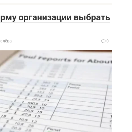
орму организации выбрать
валёва
0