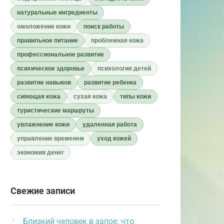
натуральные ингредиенты
омоложение кожи
поиск работы
правильное питание
проблемная кожа
профессиональное развитие
психическое здоровье
психология детей
развитие навыков
развитие ребенка
сияющая кожа
сухая кожа
типы кожи
туристические маршруты
увлажнение кожи
удаленная работа
управление временем
уход кожей
экономия денег
Свежие записи
Близкий человек в запое: что