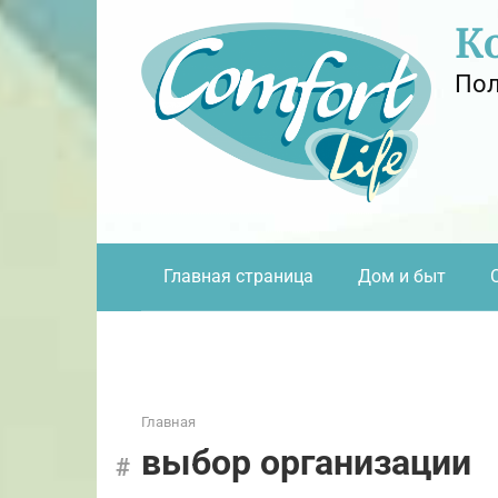
Перейти
К
к
контенту
Пол
Главная страница
Дом и быт
Главная
выбор организации