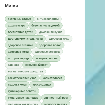
Метки
активный отдых
антиоксиданты
архитектура
безопасность детей
воспитание детей
домашняя кухня
достопримечательности
здоровая кожа
здоровое питание
здоровье волос
здоровье кожи
здоровье ребенка
история города
история россии
карьера
карьерный рост
косметические средства
косметический уход
косметология
красота кожи
красота лица
кулинарные советы
культурное наследие
личностный рост
медицинская помощь
молодость кожи