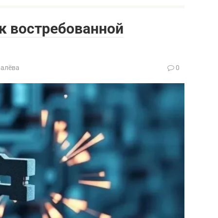
 к востребованной
валёва
0