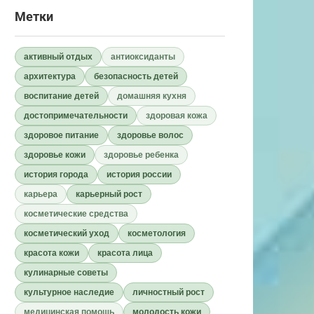
Метки
активный отдых
антиоксиданты
архитектура
безопасность детей
воспитание детей
домашняя кухня
достопримечательности
здоровая кожа
здоровое питание
здоровье волос
здоровье кожи
здоровье ребенка
история города
история россии
карьера
карьерный рост
косметические средства
косметический уход
косметология
красота кожи
красота лица
кулинарные советы
культурное наследие
личностный рост
медицинская помощь
молодость кожи