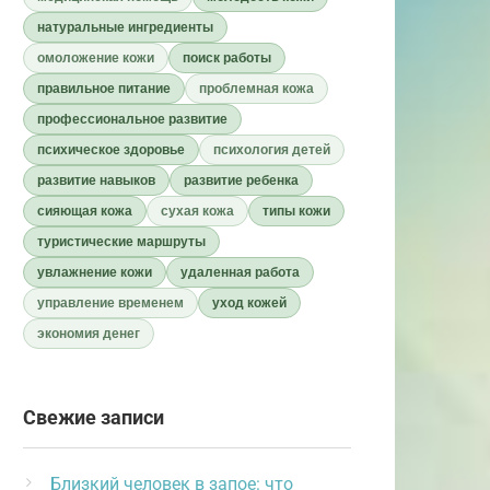
натуральные ингредиенты
омоложение кожи
поиск работы
правильное питание
проблемная кожа
профессиональное развитие
психическое здоровье
психология детей
развитие навыков
развитие ребенка
сияющая кожа
сухая кожа
типы кожи
туристические маршруты
увлажнение кожи
удаленная работа
управление временем
уход кожей
экономия денег
Свежие записи
Близкий человек в запое: что