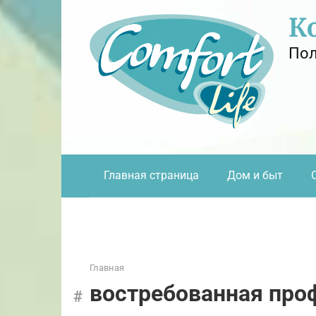
Перейти
К
к
контенту
Пол
Главная страница
Дом и быт
Главная
востребованная про