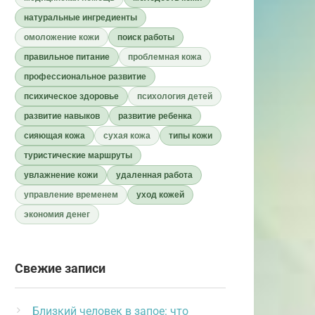
натуральные ингредиенты
омоложение кожи
поиск работы
правильное питание
проблемная кожа
профессиональное развитие
психическое здоровье
психология детей
развитие навыков
развитие ребенка
сияющая кожа
сухая кожа
типы кожи
туристические маршруты
увлажнение кожи
удаленная работа
управление временем
уход кожей
экономия денег
Свежие записи
Близкий человек в запое: что