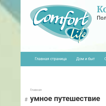
Перейти
К
к
контенту
Пол
Главная страница
Дом и быт
Главная
умное путешествие