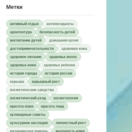
Метки
активный отдых
антиоксиданты
архитектура
безопасность детей
воспитание детей
домашняя кухня
достопримечательности
здоровая кожа
здоровое питание
здоровье волос
здоровье кожи
здоровье ребенка
история города
история россии
карьера
карьерный рост
косметические средства
косметический уход
косметология
красота кожи
красота лица
кулинарные советы
культурное наследие
личностный рост
медицинская помощь
молодость кожи