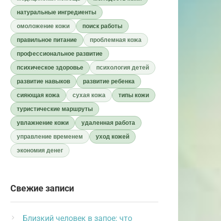
натуральные ингредиенты
омоложение кожи
поиск работы
правильное питание
проблемная кожа
профессиональное развитие
психическое здоровье
психология детей
развитие навыков
развитие ребенка
сияющая кожа
сухая кожа
типы кожи
туристические маршруты
увлажнение кожи
удаленная работа
управление временем
уход кожей
экономия денег
Свежие записи
Близкий человек в запое: что