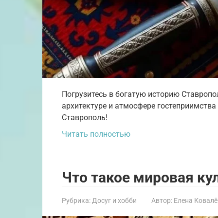
Погрузитесь в богатую историю Ставропол
архитектуре и атмосфере гостеприимства 
Ставрополь!
Читать полностью
Что такое мировая ку
Рубрика:
Досуг и хобби
Автор:
Елена Ковалё