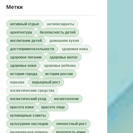
Метки
активный отдых
антиоксиданты
архитектура
безопасность детей
воспитание детей
домашняя кухня
достопримечательности
здоровая кожа
здоровое питание
здоровье волос
здоровье кожи
здоровье ребенка
история города
история россии
карьера
карьерный рост
косметические средства
косметический уход
косметология
красота кожи
красота лица
кулинарные советы
культурное наследие
личностный рост
медицинская помощь
молодость кожи