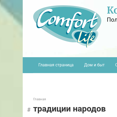
Перейти
К
к
контенту
Пол
Главная страница
Дом и быт
Главная
традиции народов