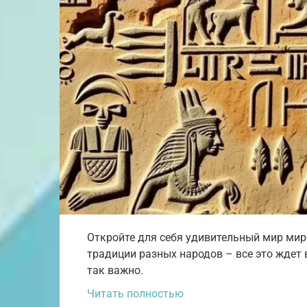
Откройте для себя удивительный мир миро
традиции разных народов – все это ждет 
так важно.
Читать полностью