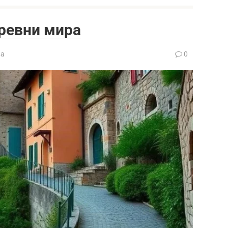
ревни мира
ва
0