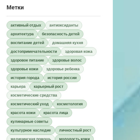
Метки
активный отдых
антиоксиданты
архитектура
безопасность детей
воспитание детей
домашняя кухня
достопримечательности
здоровая кожа
здоровое питание
здоровье волос
здоровье кожи
здоровье ребенка
история города
история россии
карьера
карьерный рост
косметические средства
косметический уход
косметология
красота кожи
красота лица
кулинарные советы
культурное наследие
личностный рост
медицинская помощь
молодость кожи