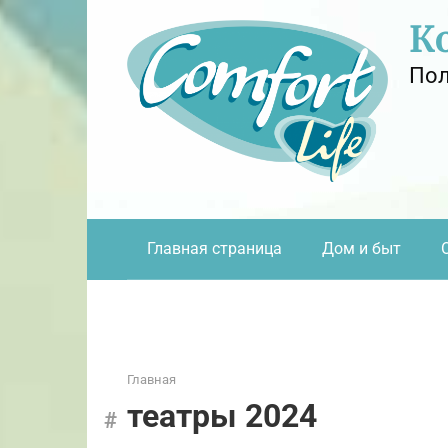
Перейти
К
к
контенту
Пол
Главная страница
Дом и быт
Главная
театры 2024