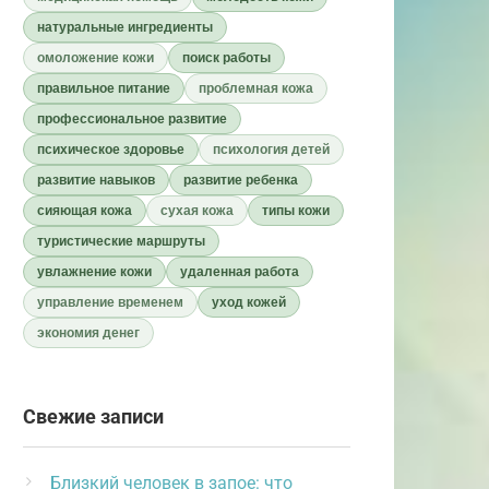
натуральные ингредиенты
омоложение кожи
поиск работы
правильное питание
проблемная кожа
профессиональное развитие
психическое здоровье
психология детей
развитие навыков
развитие ребенка
сияющая кожа
сухая кожа
типы кожи
туристические маршруты
увлажнение кожи
удаленная работа
управление временем
уход кожей
экономия денег
Свежие записи
Близкий человек в запое: что