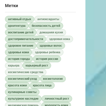
Метки
активный отдых
антиоксиданты
архитектура
безопасность детей
воспитание детей
домашняя кухня
достопримечательности
здоровая кожа
здоровое питание
здоровье волос
здоровье кожи
здоровье ребенка
история города
история россии
карьера
карьерный рост
косметические средства
косметический уход
косметология
красота кожи
красота лица
кулинарные советы
культурное наследие
личностный рост
медицинская помощь
молодость кожи