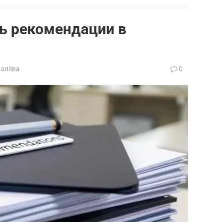
ь рекомендации в
валёва
0