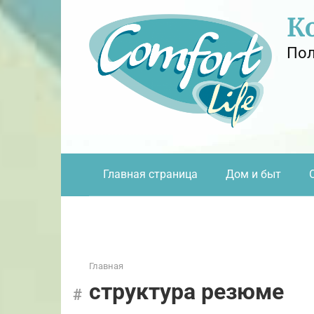
Перейти
К
к
контенту
Пол
Главная страница
Дом и быт
Главная
структура резюме