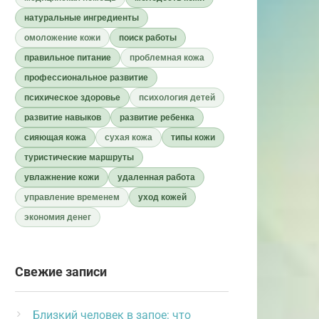
натуральные ингредиенты
омоложение кожи
поиск работы
правильное питание
проблемная кожа
профессиональное развитие
психическое здоровье
психология детей
развитие навыков
развитие ребенка
сияющая кожа
сухая кожа
типы кожи
туристические маршруты
увлажнение кожи
удаленная работа
управление временем
уход кожей
экономия денег
Свежие записи
Близкий человек в запое: что