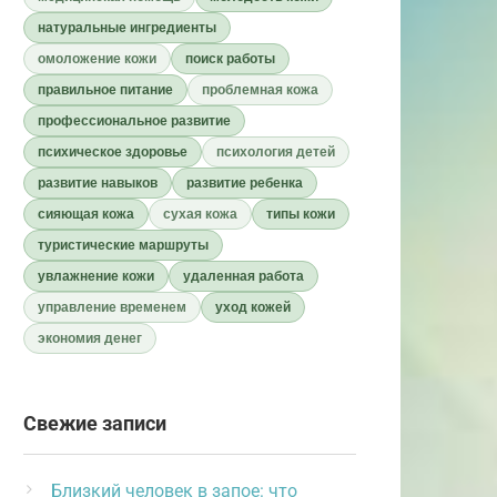
натуральные ингредиенты
омоложение кожи
поиск работы
правильное питание
проблемная кожа
профессиональное развитие
психическое здоровье
психология детей
развитие навыков
развитие ребенка
сияющая кожа
сухая кожа
типы кожи
туристические маршруты
увлажнение кожи
удаленная работа
управление временем
уход кожей
экономия денег
Свежие записи
Близкий человек в запое: что