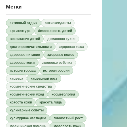
Метки
активный отдых
антиоксиданты
архитектура
безопасность детей
воспитание детей
домашняя кухня
достопримечательности
здоровая кожа
здоровое питание
здоровье волос
здоровье кожи
здоровье ребенка
история города
история россии
карьера
карьерный рост
косметические средства
косметический уход
косметология
красота кожи
красота лица
кулинарные советы
культурное наследие
личностный рост
медицинская помощь
молодость кожи