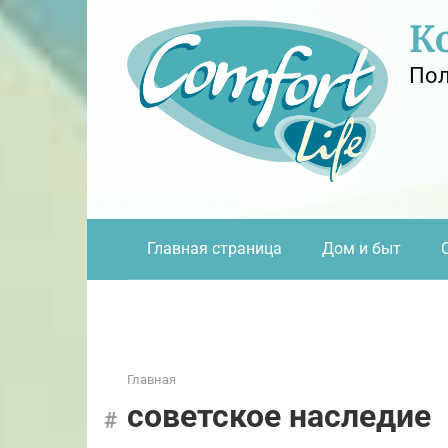
Перейти
К
к
контенту
Пол
Главная страница
Дом и быт
Главная
советское наследие