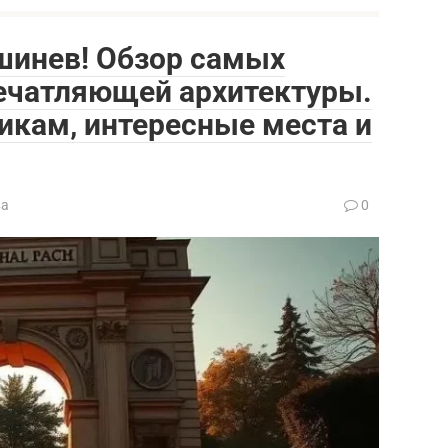
шинев! Обзор самых
печатляющей архитектуры.
икам‚ интересные места и
ва
0