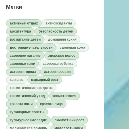
Метки
активный отдых
антиоксиданты
архитектура
безопасность детей
воспитание детей
домашняя кухня
достопримечательности
здоровая кожа
здоровое питание
здоровье волос
здоровье кожи
здоровье ребенка
история города
история россии
карьера
карьерный рост
косметические средства
косметический уход
косметология
красота кожи
красота лица
кулинарные советы
культурное наследие
личностный рост
медицинская помощь
молодость кожи