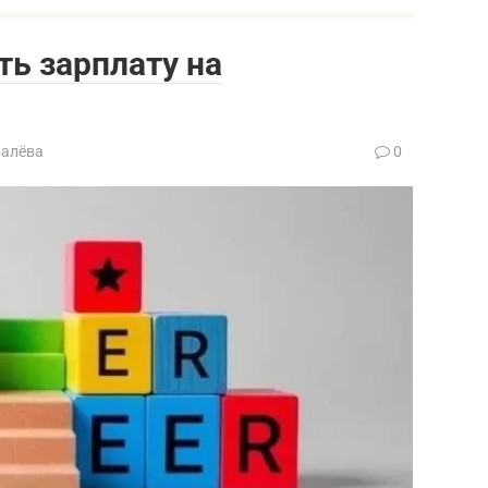
ть зарплату на
валёва
0