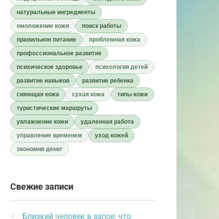
натуральные ингредиенты
омоложение кожи
поиск работы
правильное питание
проблемная кожа
профессиональное развитие
психическое здоровье
психология детей
развитие навыков
развитие ребенка
сияющая кожа
сухая кожа
типы кожи
туристические маршруты
увлажнение кожи
удаленная работа
управление временем
уход кожей
экономия денег
Свежие записи
Близкий человек в запое: что