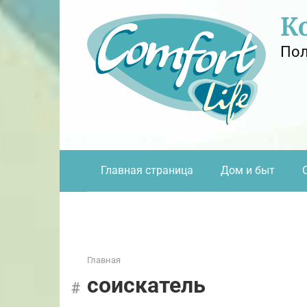
Перейти
К
к
контенту
Пол
Главная страница
Дом и быт
Главная
соискатель