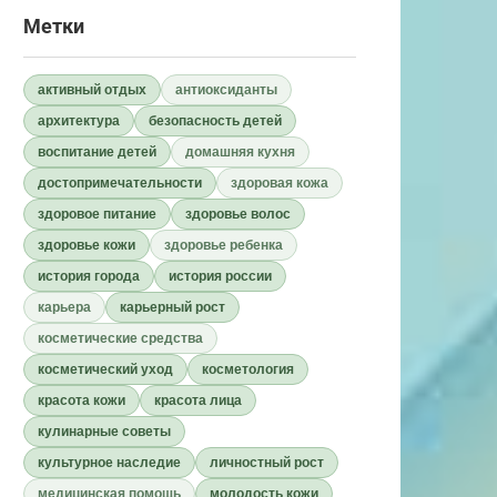
Метки
активный отдых
антиоксиданты
архитектура
безопасность детей
воспитание детей
домашняя кухня
достопримечательности
здоровая кожа
здоровое питание
здоровье волос
здоровье кожи
здоровье ребенка
история города
история россии
карьера
карьерный рост
косметические средства
косметический уход
косметология
красота кожи
красота лица
кулинарные советы
культурное наследие
личностный рост
медицинская помощь
молодость кожи