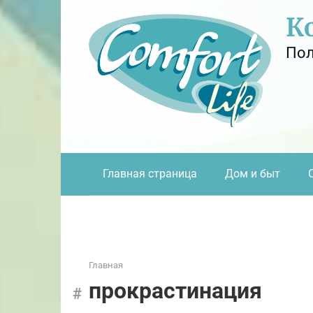
Перейти
К
к
контенту
Пол
Главная страница
Дом и быт
Главная
прокрастинация