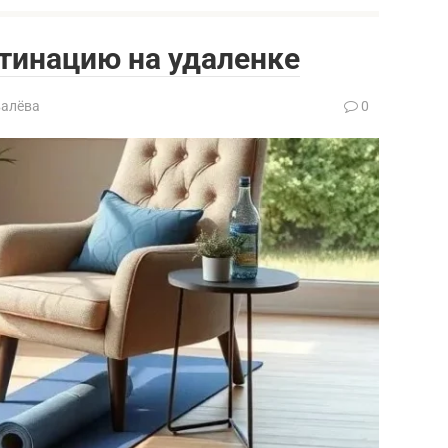
тинацию на удаленке
валёва
0