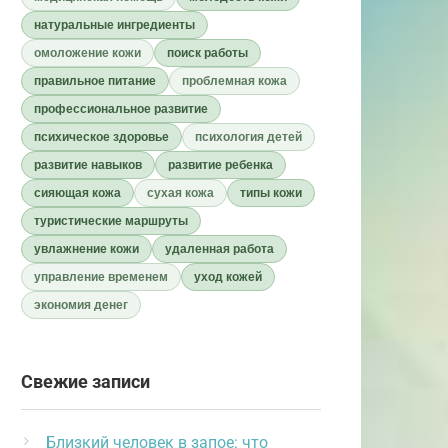
натуральные ингредиенты
омоложение кожи
поиск работы
правильное питание
проблемная кожа
профессиональное развитие
психическое здоровье
психология детей
развитие навыков
развитие ребенка
сияющая кожа
сухая кожа
типы кожи
туристические маршруты
увлажнение кожи
удаленная работа
управление временем
уход кожей
экономия денег
Свежие записи
Близкий человек в запое: что