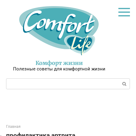
Перейти
к
контенту
Комфорт жизни
Полезные советы для комфортной жизни
Поиск:
Главная
профилактика артрита