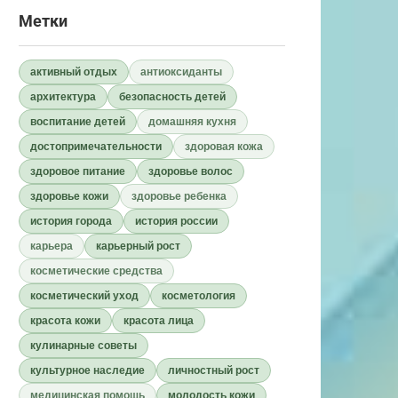
Метки
активный отдых
антиоксиданты
архитектура
безопасность детей
воспитание детей
домашняя кухня
достопримечательности
здоровая кожа
здоровое питание
здоровье волос
здоровье кожи
здоровье ребенка
история города
история россии
карьера
карьерный рост
косметические средства
косметический уход
косметология
красота кожи
красота лица
кулинарные советы
культурное наследие
личностный рост
медицинская помощь
молодость кожи