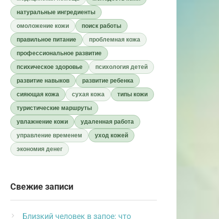
натуральные ингредиенты
омоложение кожи
поиск работы
правильное питание
проблемная кожа
профессиональное развитие
психическое здоровье
психология детей
развитие навыков
развитие ребенка
сияющая кожа
сухая кожа
типы кожи
туристические маршруты
увлажнение кожи
удаленная работа
управление временем
уход кожей
экономия денег
Свежие записи
Близкий человек в запое: что