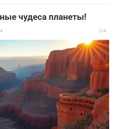
ные чудеса планеты!
ва
0