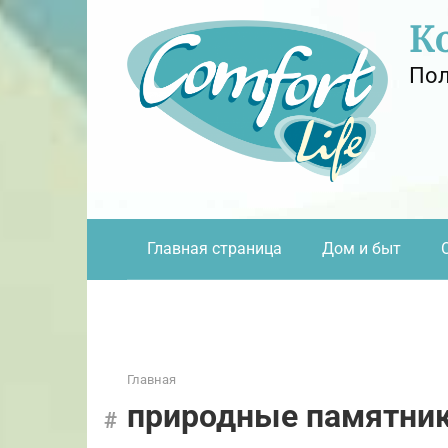
Перейти
К
к
контенту
Пол
Главная страница
Дом и быт
Главная
природные памятни