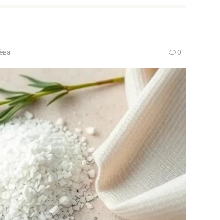
ёва
0