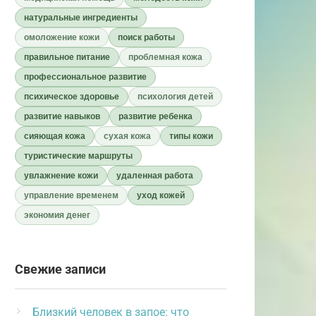
натуральные ингредиенты
омоложение кожи
поиск работы
правильное питание
проблемная кожа
профессиональное развитие
психическое здоровье
психология детей
развитие навыков
развитие ребенка
сияющая кожа
сухая кожа
типы кожи
туристические маршруты
увлажнение кожи
удаленная работа
управление временем
уход кожей
экономия денег
Свежие записи
Близкий человек в запое: что