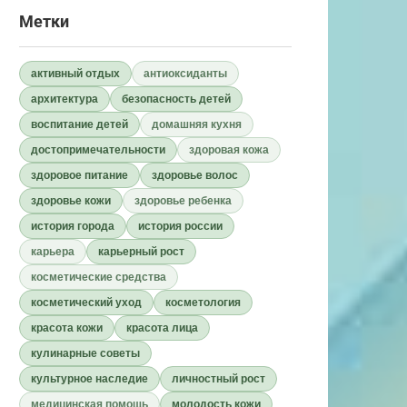
Метки
активный отдых
антиоксиданты
архитектура
безопасность детей
воспитание детей
домашняя кухня
достопримечательности
здоровая кожа
здоровое питание
здоровье волос
здоровье кожи
здоровье ребенка
история города
история россии
карьера
карьерный рост
косметические средства
косметический уход
косметология
красота кожи
красота лица
кулинарные советы
культурное наследие
личностный рост
медицинская помощь
молодость кожи