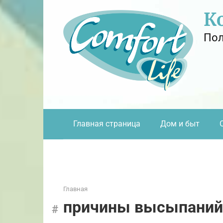
Перейти
К
к
контенту
Пол
Главная страница
Дом и быт
Главная
причины высыпаний